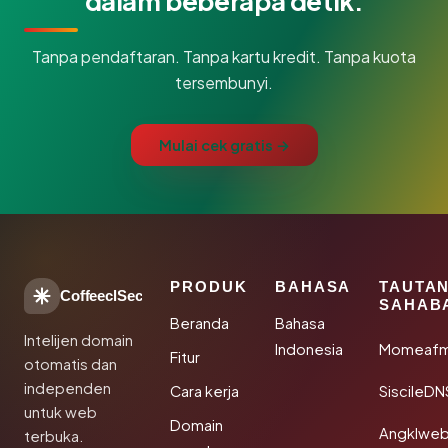
dalam beberapa detik.
Tanpa pendaftaran. Tanpa kartu kredit. Tanpa kuota
tersembunyi.
Mulai cek gratis →
PRODUK
BAHASA
TAUTA
CoffeeclSec
SAHAB
Beranda
Bahasa
Intelijen domain
Indonesia
Momeafm
Fitur
otomatis dan
independen
Cara kerja
SiscileDN
untuk web
Domain
Angklwe
terbuka.