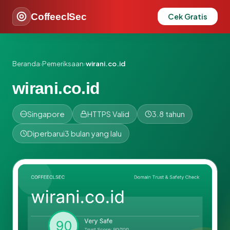
CoffeeclSec
Cek Gratis
Beranda
›
Pemeriksaan
›
wirani.co.id
wirani.co.id
Singapore
HTTPS Valid
3.8 tahun
Diperbarui
3 bulan yang lalu