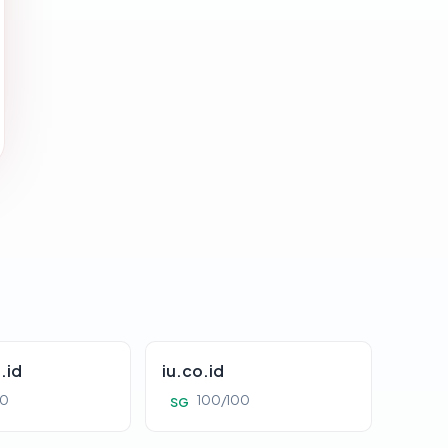
.id
iu.co.id
00
100/100
SG