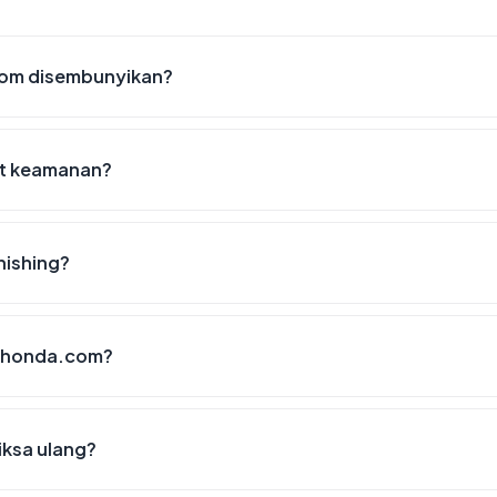
com disembunyikan?
st keamanan?
hishing?
ra-honda.com?
iksa ulang?