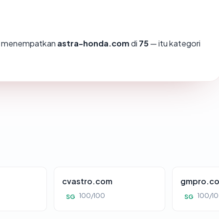
mi menempatkan
astra-honda.com
di
75
— itu kategori
cvastro.com
gmpro.co
100/100
100/1
SG
SG