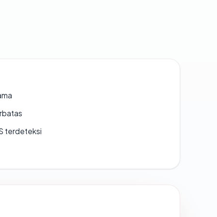
lama
erbatas
S terdeteksi