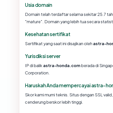
Usia domain
Domain telah terdaftar selama sekitar 25.7 
"mature". Domain yang lebih tua secara statisti
Kesehatan sertifikat
Sertifikat yang saat ini disajikan oleh
astra-ho
Yurisdiksi server
IP di balik
astra-honda.com
berada di Singap
Corporation.
Haruskah Anda mempercayai astra-h
Skor kami murni teknis. Situs dengan SSL valid
cenderung berskor lebih tinggi.