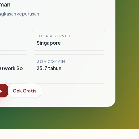
man
ngkasan keputusan
LOKASI SERVER
Singapore
USIA DOMAIN
etwork So
25.7 tahun
↓
Cek Gratis