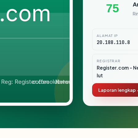
A
75
Ri
ALAMAT IP
20.188.110.8
REGISTRAR
Register.com - N
lut
Laporan lengkap 