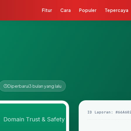
Fitur
Cara
Populer
Tepercaya
m
Diperbarui
3 bulan yang lalu
ID Laporan: #66A60