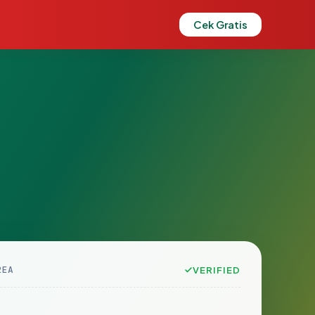
Cek Gratis
2EA
VERIFIED