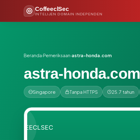
CoffeeclSec
INTELIJEN DOMAIN INDEPENDEN
Beranda
›
Pemeriksaan
›
astra-honda.com
astra-honda.co
Singapore
Tanpa HTTPS
25.7 tahun