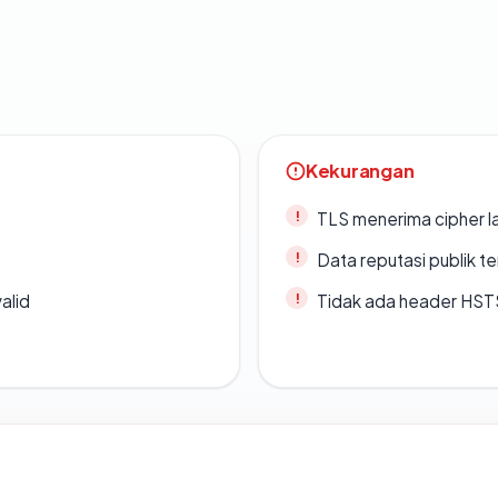
Kekurangan
TLS menerima cipher 
Data reputasi publik t
alid
Tidak ada header HST