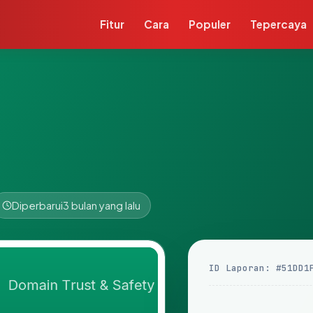
Fitur
Cara
Populer
Tepercaya
Diperbarui
3 bulan yang lalu
ID Laporan: #51DD1