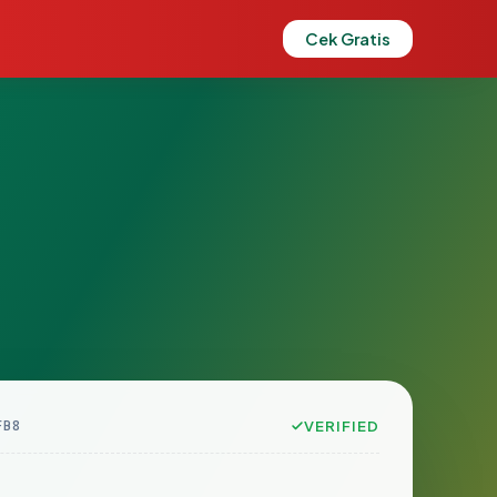
Cek Gratis
FB8
VERIFIED