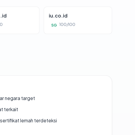
.id
iu.co.id
00
100/100
SG
uar negara target
t terkait
ertifikat lemah terdeteksi