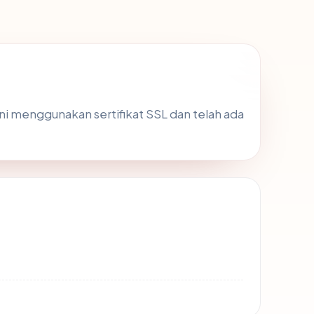
i menggunakan sertifikat SSL dan telah ada