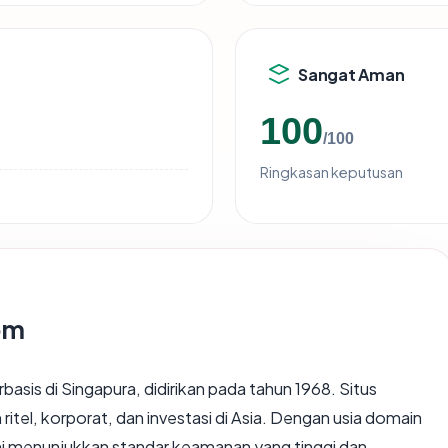
Sangat Aman
100
/100
Ringkasan keputusan
om
sis di Singapura, didirikan pada tahun 1968. Situs
tel, korporat, dan investasi di Asia. Dengan usia domain
s ini menunjukkan standar keamanan yang tinggi dan