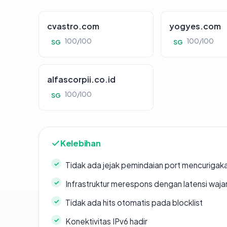
cvastro.com
yogyes.com
100/100
100/100
SG
SG
alfascorpii.co.id
100/100
SG
Kelebihan
Tidak ada jejak pemindaian port mencurigak
Infrastruktur merespons dengan latensi waja
Tidak ada hits otomatis pada blocklist
Konektivitas IPv6 hadir