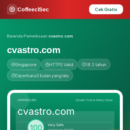
CoffeeclSec
Cek Gratis
Beranda
›
Pemeriksaan
›
cvastro.com
cvastro.com
Singapore
HTTPS Valid
18.3 tahun
Diperbarui
3 bulan yang lalu