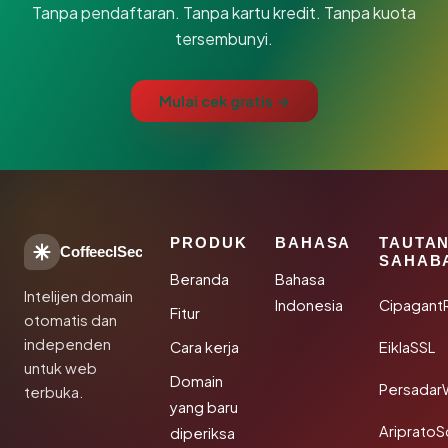
Tanpa pendaftaran. Tanpa kartu kredit. Tanpa kuota
tersembunyi.
Mulai cek gratis →
PRODUK
BAHASA
TAUTA
CoffeeclSec
SAHAB
Beranda
Bahasa
Intelijen domain
Indonesia
Cipagant
Fitur
otomatis dan
independen
Cara kerja
EiklaSSL
untuk web
Domain
Persadar
terbuka.
yang baru
Ariprato
diperiksa