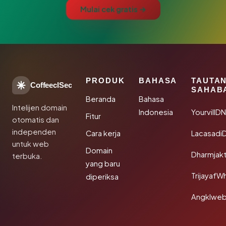
Mulai cek gratis →
PRODUK
BAHASA
TAUTA
CoffeeclSec
SAHAB
Beranda
Bahasa
Intelijen domain
Indonesia
YourvillD
Fitur
otomatis dan
independen
Cara kerja
Lacasadi
untuk web
Domain
Dharmjak
terbuka.
yang baru
TrijayafW
diperiksa
Angklwe