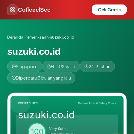
CoffeeclSec
Cek Gratis
Beranda
›
Pemeriksaan
›
suzuki.co.id
suzuki.co.id
Singapore
HTTPS Valid
24.9 tahun
Diperbarui
3 bulan yang lalu