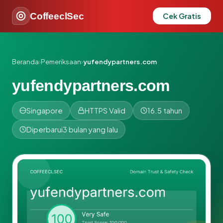
CoffeeclSec
Cek Gratis
Beranda
›
Pemeriksaan
›
yufendypartners.com
yufendypartners.com
Singapore
HTTPS Valid
16.5 tahun
Diperbarui
3 bulan yang lalu