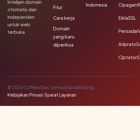
Intelijen domain
Indonesia
Cipagant
Fitur
otomatis dan
independen
Cara kerja
EiklaSSL
untuk web
Domain
Persadar
terbuka.
yang baru
Ariprato
diperiksa
Ciptator
© 2026 CoffeeclSec. Semua hak dilindungi.
Kebijakan Privasi
·
Syarat Layanan