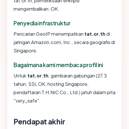
tat.or.th, pemeriksaan enkripsi
mengembalikan: OK.
Penyedia infrastruktur
Pencarian GeoIP menempatkan
tat.or.th
di
jaringan Amazon.com, Inc., secara geografis di
Singapore.
Bagaimana kami membaca profil ini
Untuk
tat.or.th
, gambaran gabungan (27.3
tahun, SSL OK, hosting Singapore,
pendaftaran T.H.NIC Co., Ltd.) jatuh dalam pita
"very_safe".
Pendapat akhir