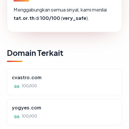
Menggabungkan semua sinyal, kami menilai
tat.or.th
di
100/100
(
very_safe
).
Domain Terkait
cvastro.com
100/100
SG
yogyes.com
100/100
SG