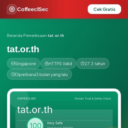
CoffeeclSec
Cek Gratis
Beranda
›
Pemeriksaan
›
tat.or.th
tat.or.th
Singapore
HTTPS Valid
27.3 tahun
Diperbarui
3 bulan yang lalu