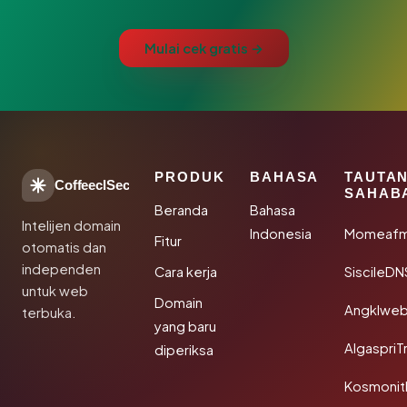
Mulai cek gratis →
PRODUK
BAHASA
TAUTA
CoffeeclSec
SAHAB
Beranda
Bahasa
Intelijen domain
Indonesia
Momeafm
Fitur
otomatis dan
independen
Cara kerja
SiscileDN
untuk web
Domain
Angklwe
terbuka.
yang baru
AlgaspriT
diperiksa
Kosmonit