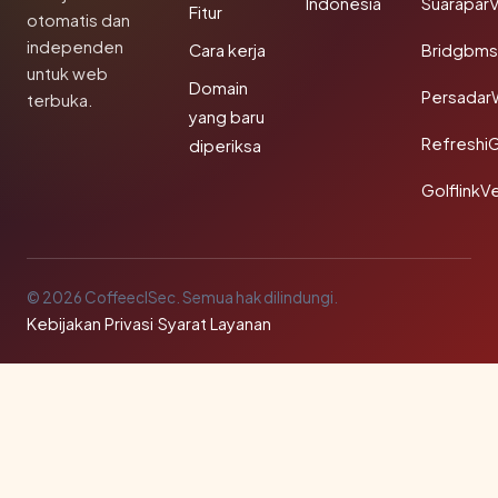
Indonesia
SuaraparV
Fitur
otomatis dan
independen
Cara kerja
Bridgbms
untuk web
Domain
Persadar
terbuka.
yang baru
Refreshi
diperiksa
GolflinkVe
© 2026 CoffeeclSec. Semua hak dilindungi.
Kebijakan Privasi
·
Syarat Layanan