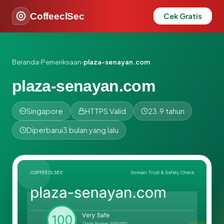
CoffeeclSec
Cek Gratis
Beranda
›
Pemeriksaan
›
plaza-senayan.com
plaza-senayan.com
Singapore
HTTPS Valid
23.9 tahun
Diperbarui
3 bulan yang lalu