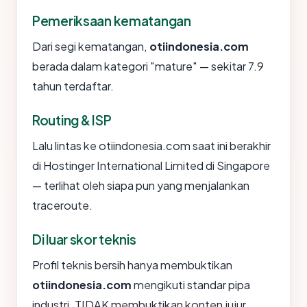
Pemeriksaan kematangan
Dari segi kematangan,
otiindonesia.com
berada dalam kategori "mature" — sekitar 7.9
tahun terdaftar.
Routing & ISP
Lalu lintas ke otiindonesia.com saat ini berakhir
di Hostinger International Limited di Singapore
— terlihat oleh siapa pun yang menjalankan
traceroute.
Di luar skor teknis
Profil teknis bersih hanya membuktikan
otiindonesia.com
mengikuti standar pipa
industri. TIDAK membuktikan konten jujur.