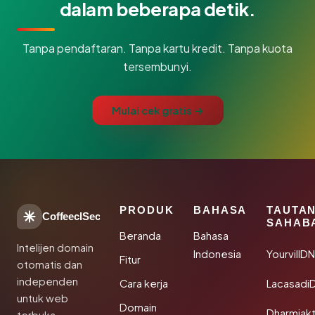
dalam beberapa detik.
Tanpa pendaftaran. Tanpa kartu kredit. Tanpa kuota
tersembunyi.
Mulai cek gratis →
PRODUK
BAHASA
TAUTA
CoffeeclSec
SAHAB
Beranda
Bahasa
Intelijen domain
Indonesia
YourvillD
Fitur
otomatis dan
independen
Cara kerja
Lacasadi
untuk web
Domain
Dharmjak