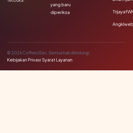
terbuka.
yang baru
TrijayafW
diperiksa
Angklwe
© 2026 CoffeeclSec. Semua hak dilindungi.
Kebijakan Privasi
·
Syarat Layanan