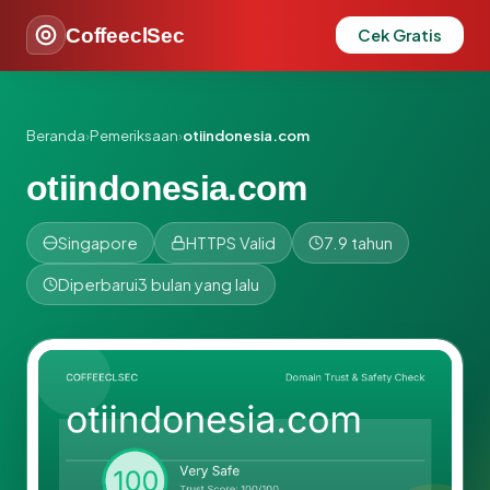
CoffeeclSec
Cek Gratis
Beranda
›
Pemeriksaan
›
otiindonesia.com
otiindonesia.com
Singapore
HTTPS Valid
7.9 tahun
Diperbarui
3 bulan yang lalu