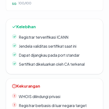
100/100
SG
Kelebihan
Registrar terverifikasi ICANN
Jendela validitas sertifikat saat ini
Dapat dijangkau pada port standar
Sertifikat dikeluarkan oleh CA terkenal
Kekurangan
WHOIS dilindungi privasi
Registrar berbasis di luar negara target