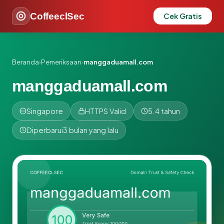
CoffeeclSec
Cek Gratis
Beranda
›
Pemeriksaan
›
manggaduamall.com
manggaduamall.com
Singapore
HTTPS Valid
5.4 tahun
Diperbarui
3 bulan yang lalu