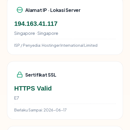
Alamat IP · Lokasi Server
194.163.41.117
Singapore · Singapore
ISP / Penyedia:
Hostinger International Limited
Sertifikat SSL
HTTPS Valid
E7
Berlaku Sampai:
2026-06-17