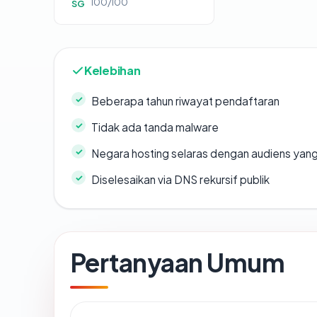
100/100
SG
Kelebihan
Beberapa tahun riwayat pendaftaran
Tidak ada tanda malware
Negara hosting selaras dengan audiens yan
Diselesaikan via DNS rekursif publik
Pertanyaan Umum