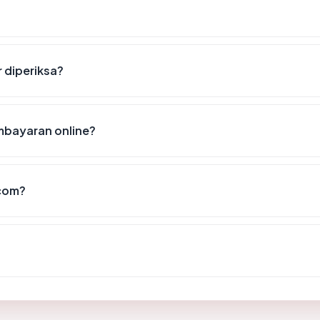
r diperiksa?
mbayaran online?
.com?