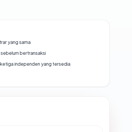
strar yang sama
en sebelum bertransaksi
k ketiga independen yang tersedia