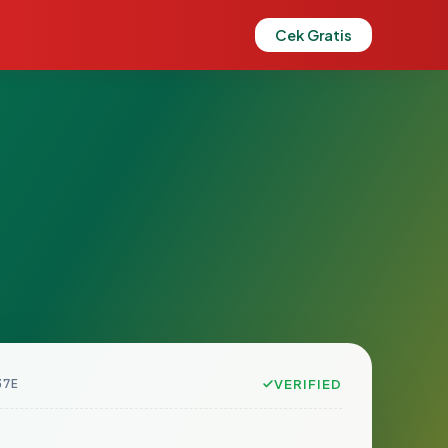
Cek Gratis
37E
VERIFIED