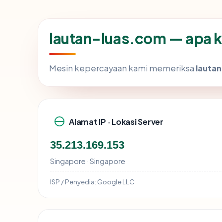
lautan-luas.com — apa k
Mesin kepercayaan kami memeriksa
lauta
Alamat IP · Lokasi Server
35.213.169.153
Singapore · Singapore
ISP / Penyedia:
Google LLC