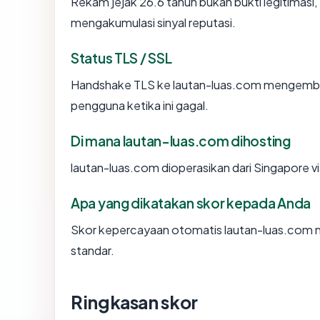
Rekam jejak 26.6 tahun bukan bukti legitimasi, 
mengakumulasi sinyal reputasi.
Status TLS / SSL
Handshake TLS ke lautan-luas.com mengemba
pengguna ketika ini gagal.
Di mana lautan-luas.com dihosting
lautan-luas.com dioperasikan dari Singapore v
Apa yang dikatakan skor kepada Anda
Skor kepercayaan otomatis lautan-luas.com me
standar.
Ringkasan skor