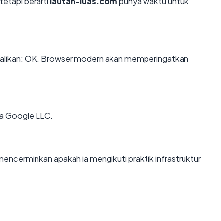
tetapi berarti
lautan-luas.com
punya waktu untuk
likan: OK. Browser modern akan memperingatkan
ia Google LLC.
ncerminkan apakah ia mengikuti praktik infrastruktur