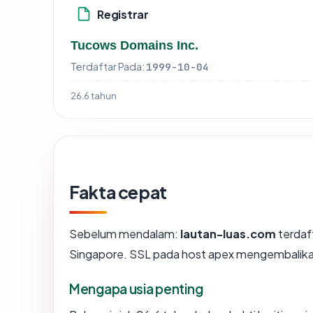
Registrar
Tucows Domains Inc.
Terdaftar Pada:
1999-10-04
26.6 tahun
Fakta cepat
Sebelum mendalam:
lautan-luas.com
terdaft
Singapore. SSL pada host apex mengembalika
Mengapa usia penting