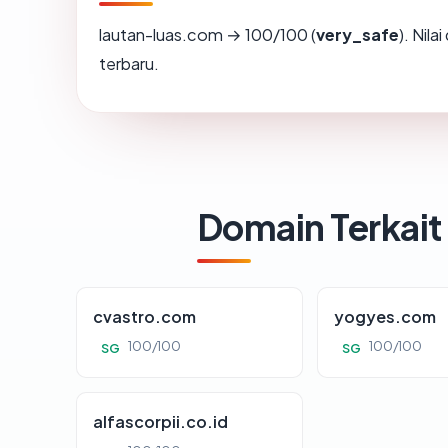
lautan-luas.com → 100/100 (
very_safe
). Nil
terbaru.
Domain Terkait
cvastro.com
yogyes.com
100/100
100/100
SG
SG
alfascorpii.co.id