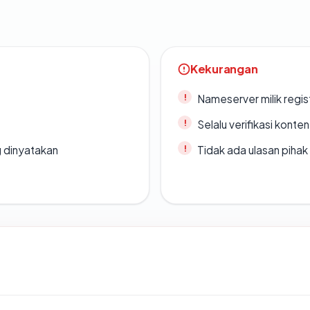
Kekurangan
Nameserver milik regi
Selalu verifikasi kont
g dinyatakan
Tidak ada ulasan piha