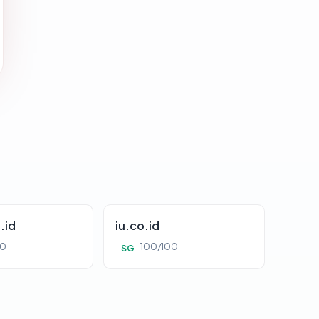
.id
iu.co.id
00
100/100
SG