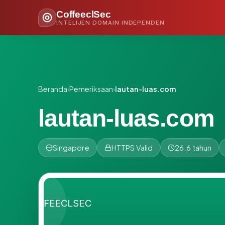
CoffeeclSec
INTELIJEN DOMAIN INDEPENDEN
Beranda
›
Pemeriksaan
›
lautan-luas.com
lautan-luas.com
Singapore
HTTPS Valid
26.6 tahun