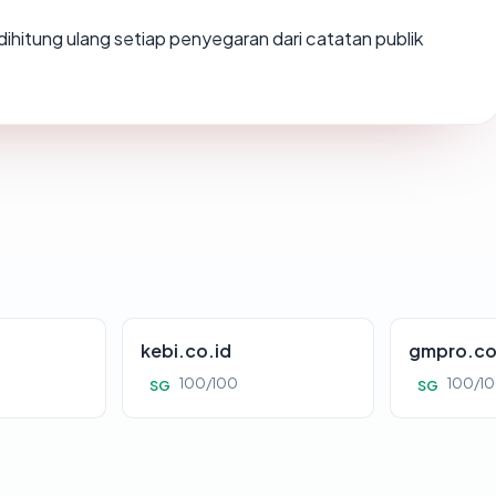
ai dihitung ulang setiap penyegaran dari catatan publik
kebi.co.id
gmpro.co
100/100
100/1
SG
SG