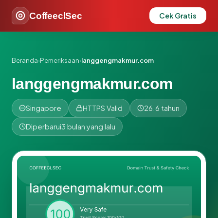
CoffeeclSec
Cek Gratis
Beranda
›
Pemeriksaan
›
langgengmakmur.com
langgengmakmur.com
Singapore
HTTPS Valid
26.6 tahun
Diperbarui
3 bulan yang lalu