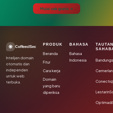
Mulai cek gratis →
PRODUK
BAHASA
TAUTA
CoffeeclSec
SAHAB
Beranda
Bahasa
Intelijen domain
Indonesia
Bandung
Fitur
otomatis dan
independen
Cara kerja
Cemerlan
untuk web
Domain
Conectiq
terbuka.
yang baru
LestarinS
diperiksa
Optimadi