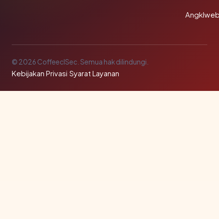
Angklwe
© 2026 CoffeeclSec. Semua hak dilindungi.
Kebijakan Privasi
·
Syarat Layanan