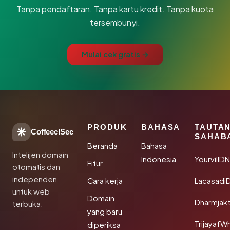
Tanpa pendaftaran. Tanpa kartu kredit. Tanpa kuota
tersembunyi.
Mulai cek gratis →
PRODUK
BAHASA
TAUTA
CoffeeclSec
SAHAB
Beranda
Bahasa
Intelijen domain
Indonesia
YourvillD
Fitur
otomatis dan
independen
Cara kerja
Lacasadi
untuk web
Domain
Dharmjak
terbuka.
yang baru
TrijayafW
diperiksa