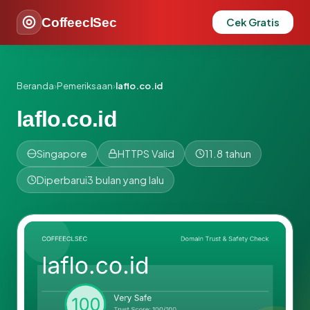
CoffeeclSec
Cek Gratis
Beranda
›
Pemeriksaan
›
laflo.co.id
laflo.co.id
Singapore
HTTPS Valid
11.8 tahun
Diperbarui
3 bulan yang lalu