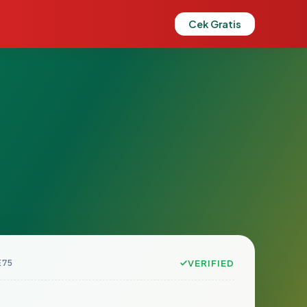
Cek Gratis
E75
VERIFIED