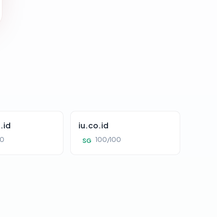
.id
iu.co.id
00
100/100
SG