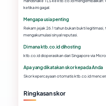
Handshake TLS ke ktb.co.id mengembalikan:
ketika ini gagal.
Mengapa usia penting
Rekam jejak 26.1 tahun bukan bukti legitimasi, 
mengakumulasi sinyal reputasi.
Di mana ktb.co.id dihosting
ktb.co.id dioperasikan dari Singapore via Micr
Apa yang dikatakan skor kepada Anda
Skor kepercayaan otomatis ktb.co.id mencermin
Ringkasan skor