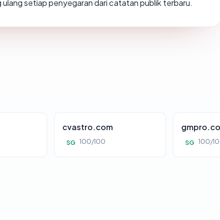
ung ulang setiap penyegaran dari catatan publik terbaru.
cvastro.com
gmpro.co
100/100
100/1
SG
SG