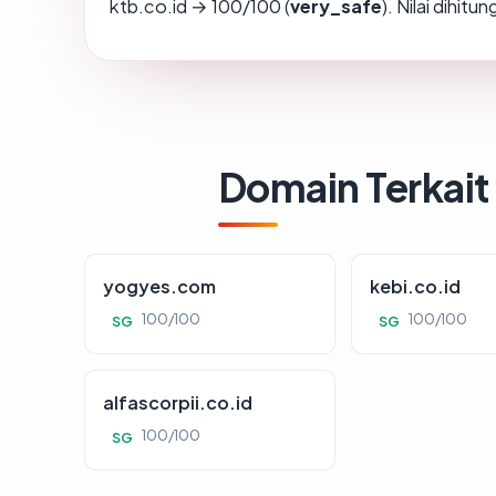
ktb.co.id → 100/100 (
very_safe
). Nilai dihit
Domain Terkait
yogyes.com
kebi.co.id
100/100
100/100
SG
SG
alfascorpii.co.id
100/100
SG