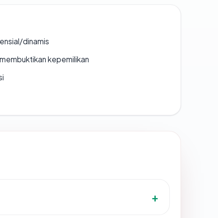
densial/dinamis
ak membuktikan kepemilikan
si