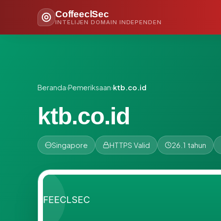
CoffeeclSec
INTELIJEN DOMAIN INDEPENDEN
Beranda
›
Pemeriksaan
›
ktb.co.id
ktb.co.id
Singapore
HTTPS Valid
26.1 tahun