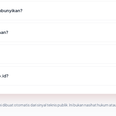
mbunyikan?
nan?
o.id?
i dibuat otomatis dari sinyal teknis publik. Ini bukan nasihat hukum atau