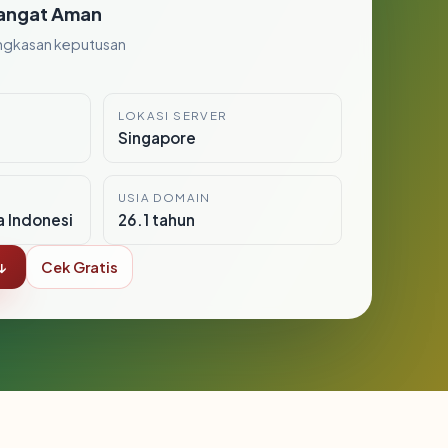
angat Aman
ngkasan keputusan
LOKASI SERVER
Singapore
USIA DOMAIN
a Indonesi
26.1 tahun
↓
Cek Gratis