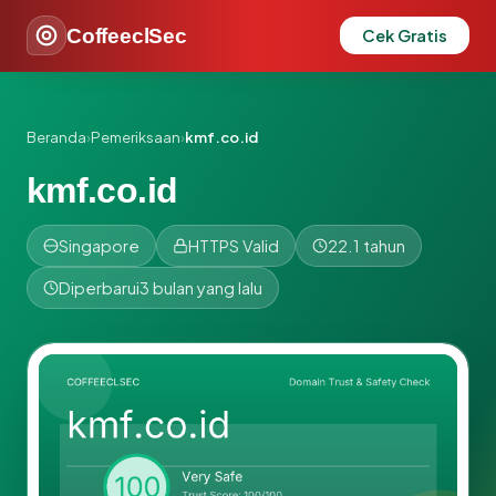
CoffeeclSec
Cek Gratis
Beranda
›
Pemeriksaan
›
kmf.co.id
kmf.co.id
Singapore
HTTPS Valid
22.1 tahun
Diperbarui
3 bulan yang lalu