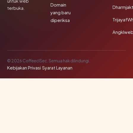
untuk web
Domain
Dharmjak
terbuka.
yang baru
TrijayafW
diperiksa
Angklwe
© 2026 CoffeeclSec. Semua hak dilindungi.
Kebijakan Privasi
·
Syarat Layanan