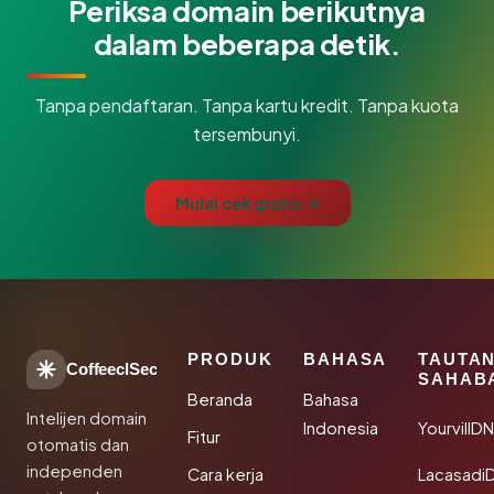
Periksa domain berikutnya
dalam beberapa detik.
Tanpa pendaftaran. Tanpa kartu kredit. Tanpa kuota
tersembunyi.
Mulai cek gratis →
PRODUK
BAHASA
TAUTA
CoffeeclSec
SAHAB
Beranda
Bahasa
Intelijen domain
Indonesia
YourvillD
Fitur
otomatis dan
independen
Cara kerja
Lacasadi