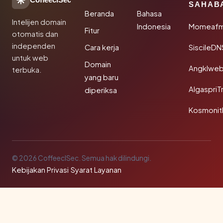
CoffeeclSec
SAHAB
Beranda
Bahasa
Intelijen domain
Indonesia
Momeafm
Fitur
otomatis dan
independen
Cara kerja
SiscileDN
untuk web
Domain
Angklwe
terbuka.
yang baru
AlgaspriT
diperiksa
Kosmonit
© 2026 CoffeeclSec. Semua hak dilindungi.
Kebijakan Privasi
·
Syarat Layanan