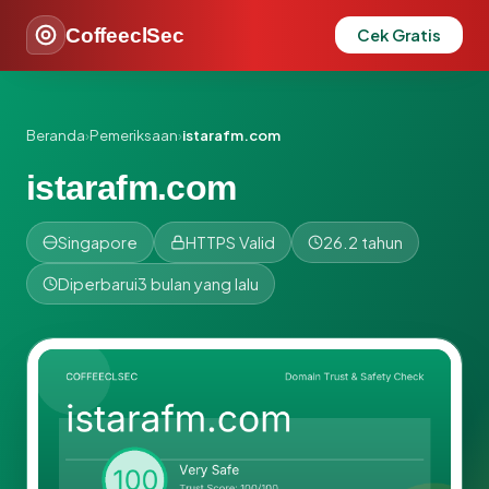
CoffeeclSec
Cek Gratis
Beranda
›
Pemeriksaan
›
istarafm.com
istarafm.com
Singapore
HTTPS Valid
26.2 tahun
Diperbarui
3 bulan yang lalu