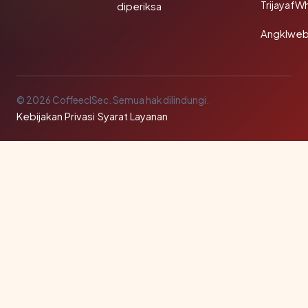
TrijayafW
diperiksa
Angklwe
© 2026 CoffeeclSec. Semua hak dilindungi.
Kebijakan Privasi
·
Syarat Layanan