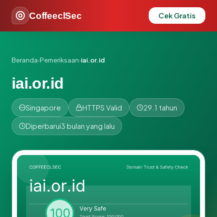
CoffeeclSec
Cek Gratis
Beranda
›
Pemeriksaan
›
iai.or.id
iai.or.id
Singapore
HTTPS Valid
29.1 tahun
Diperbarui
3 bulan yang lalu