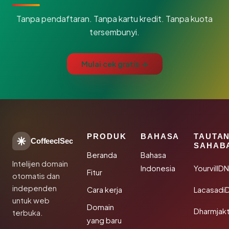
Tanpa pendaftaran. Tanpa kartu kredit. Tanpa kuota
tersembunyi.
Mulai cek gratis →
PRODUK
BAHASA
TAUTA
CoffeeclSec
SAHAB
Beranda
Bahasa
Intelijen domain
Indonesia
YourvillD
Fitur
otomatis dan
independen
Cara kerja
Lacasadi
untuk web
Domain
Dharmjak
terbuka.
yang baru