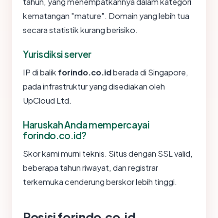
tahun, yang menempatkannya dalam kategori
kematangan "mature". Domain yang lebih tua
secara statistik kurang berisiko.
Yurisdiksi server
IP di balik
forindo.co.id
berada di Singapore,
pada infrastruktur yang disediakan oleh
UpCloud Ltd.
Haruskah Anda mempercayai
forindo.co.id?
Skor kami murni teknis. Situs dengan SSL valid,
beberapa tahun riwayat, dan registrar
terkemuka cenderung berskor lebih tinggi.
Posisi forindo.co.id