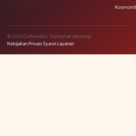
Kosmonit
© 2026 CoffeeclSec. Semua hak dilindungi.
Kebijakan Privasi
·
Syarat Layanan