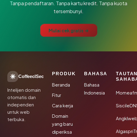
Tanpa pendaftaran. Tanpa kartu kredit. Tanpa kuota
tersembunyi.
Mulai cek gratis →
PRODUK
BAHASA
TAUTA
CoffeeclSec
SAHAB
Beranda
Bahasa
Intelijen domain
Indonesia
Momeafm
Fitur
otomatis dan
independen
Cara kerja
SiscileDN
untuk web
Domain
Angklwe
terbuka.
yang baru
AlgaspriT
diperiksa