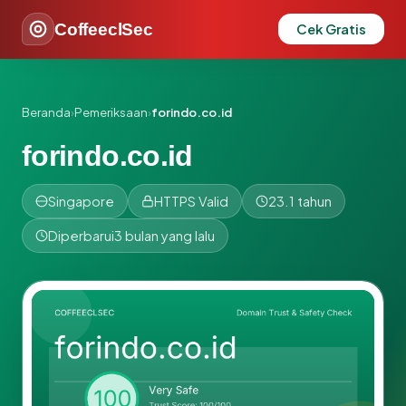
CoffeeclSec
Cek Gratis
Beranda
›
Pemeriksaan
›
forindo.co.id
forindo.co.id
Singapore
HTTPS Valid
23.1 tahun
Diperbarui
3 bulan yang lalu