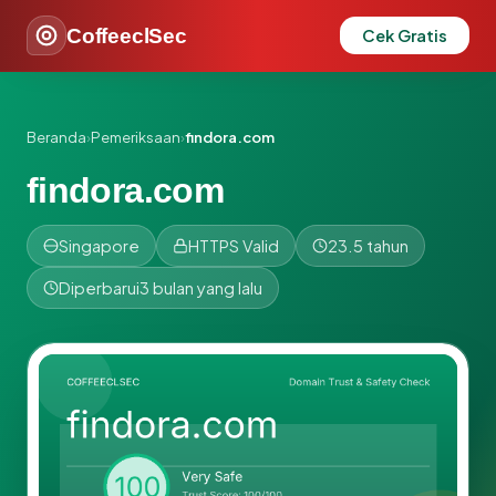
CoffeeclSec
Cek Gratis
Beranda
›
Pemeriksaan
›
findora.com
findora.com
Singapore
HTTPS Valid
23.5 tahun
Diperbarui
3 bulan yang lalu