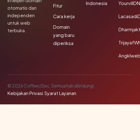
Intelijen domain
Indonesia
YourvillD
Fitur
otomatis dan
independen
Cara kerja
Lacasadi
untuk web
Domain
Dharmjak
terbuka.
yang baru
TrijayafW
diperiksa
Angklwe
© 2026 CoffeeclSec. Semua hak dilindungi.
Kebijakan Privasi
·
Syarat Layanan