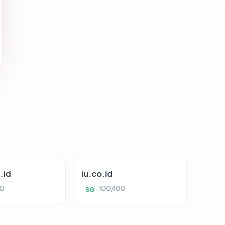
.id
iu.co.id
00
100/100
SG