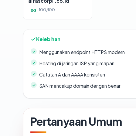
alfascorpii.co.id
100/100
SG
Kelebihan
Menggunakan endpoint HTTPS modern
Hosting di jaringan ISP yang mapan
Catatan A dan AAAA konsisten
SAN mencakup domain dengan benar
Pertanyaan Umum