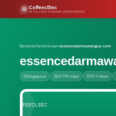
CoffeeclSec
INTELIJEN DOMAIN INDEPENDEN
Beranda
›
Pemeriksaan
›
essencedarmawangsa.com
essencedarmaw
Singapore
HTTPS Valid
19.9 tahun