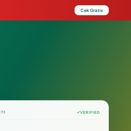
Cek Gratis
E73
VERIFIED