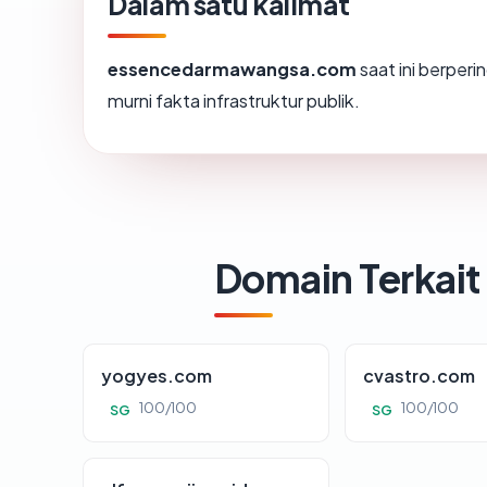
Dalam satu kalimat
essencedarmawangsa.com
saat ini berperi
murni fakta infrastruktur publik.
Domain Terkait
yogyes.com
cvastro.com
100/100
100/100
SG
SG