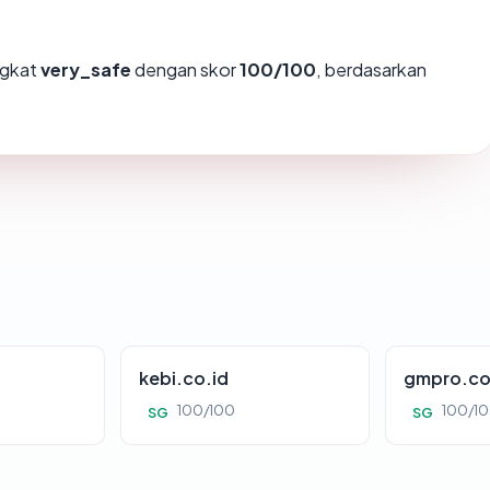
ngkat
very_safe
dengan skor
100/100
, berdasarkan
kebi.co.id
gmpro.co
100/100
100/1
SG
SG