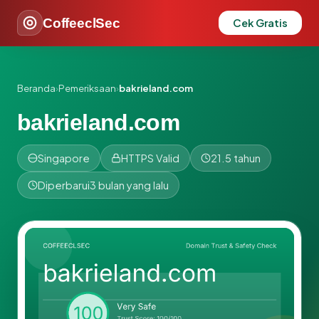
CoffeeclSec
Cek Gratis
Beranda
›
Pemeriksaan
›
bakrieland.com
bakrieland.com
Singapore
HTTPS Valid
21.5 tahun
Diperbarui
3 bulan yang lalu