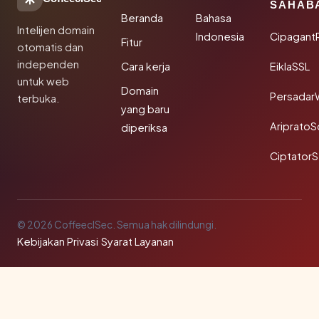
SAHAB
Beranda
Bahasa
Intelijen domain
Indonesia
Cipagant
Fitur
otomatis dan
independen
Cara kerja
EiklaSSL
untuk web
Domain
Persadar
terbuka.
yang baru
Ariprato
diperiksa
Ciptator
© 2026 CoffeeclSec. Semua hak dilindungi.
Kebijakan Privasi
·
Syarat Layanan