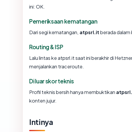
ini: OK.
Pemeriksaan kematangan
Dari segi kematangan,
atpsrl.it
berada dalam k
Routing & ISP
Lalu lintas ke atpsrl.it saat ini berakhir di He
menjalankan traceroute.
Di luar skor teknis
Profil teknis bersih hanya membuktikan
atpsrl.
konten jujur.
Intinya