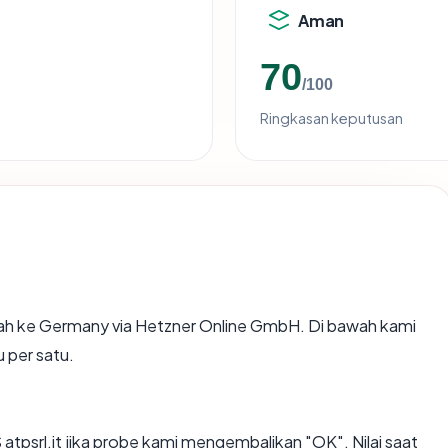
Aman
70
/100
Ringkasan keputusan
ah ke Germany via Hetzner Online GmbH. Di bawah kami
u per satu.
psrl.it jika probe kami mengembalikan "OK". Nilai saat