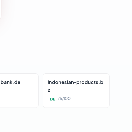
-bank.de
indonesian-products.bi
z
0
75/100
DE