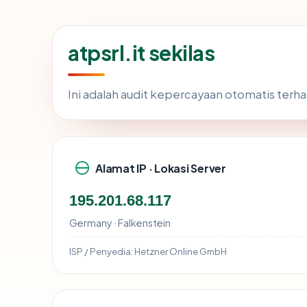
atpsrl.it sekilas
Ini adalah audit kepercayaan otomatis ter
Alamat IP · Lokasi Server
195.201.68.117
Germany · Falkenstein
ISP / Penyedia:
Hetzner Online GmbH