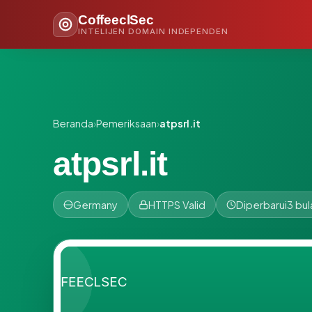
CoffeeclSec
INTELIJEN DOMAIN INDEPENDEN
Beranda
›
Pemeriksaan
›
atpsrl.it
atpsrl.it
Germany
HTTPS Valid
Diperbarui
3 bul