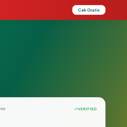
Cek Gratis
066
VERIFIED