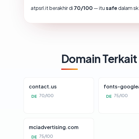
atpsrl.it berakhir di
70/100
— itu
safe
dalam sk
Domain Terkait
contact.us
fonts-google
70/100
75/100
DE
DE
mciadvertising.com
75/100
DE