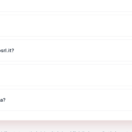
rl.it?
sa?