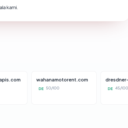
ala kami.
apis.com
wahanamotorent.com
dresdner
50/100
45/10
DE
DE