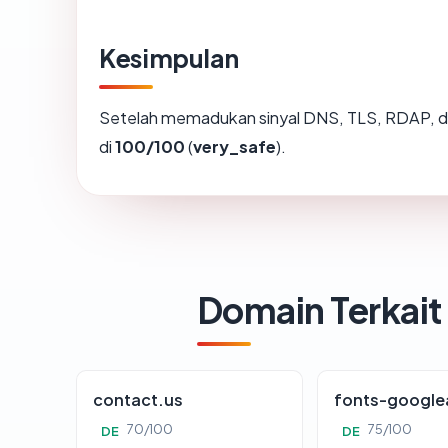
Kesimpulan
Setelah memadukan sinyal DNS, TLS, RDAP, d
di
100/100
(
very_safe
).
Domain Terkait
contact.us
fonts-google
70/100
75/100
DE
DE