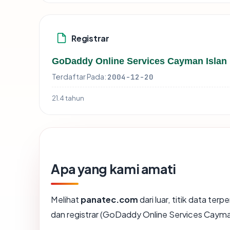
Registrar
GoDaddy Online Services Cayman Islan
Terdaftar Pada:
2004-12-20
21.4 tahun
Apa yang kami amati
Melihat
panatec.com
dari luar, titik data te
dan registrar (GoDaddy Online Services Cayman