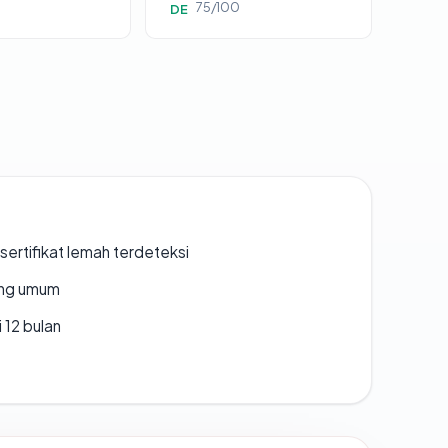
75/100
DE
ertifikat lemah terdeteksi
rang umum
 12 bulan