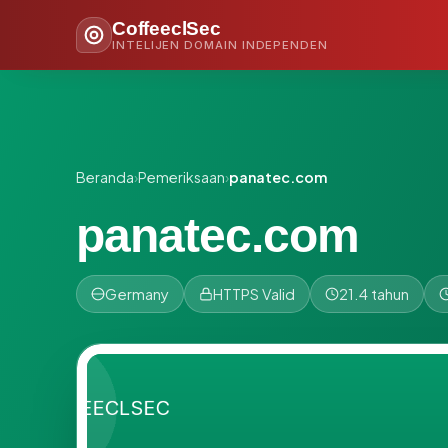
CoffeeclSec
INTELIJEN DOMAIN INDEPENDEN
Beranda
›
Pemeriksaan
›
panatec.com
panatec.com
Germany
HTTPS Valid
21.4 tahun