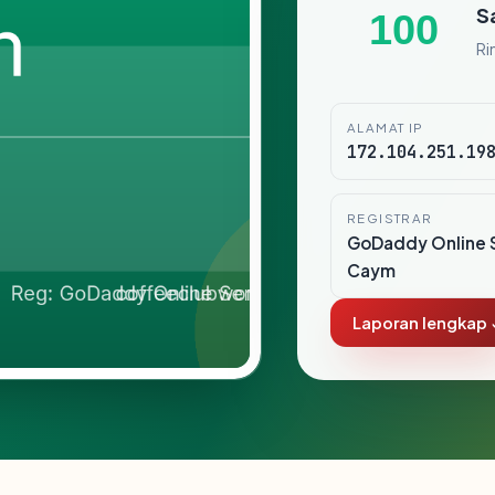
S
100
Ri
ALAMAT IP
172.104.251.19
REGISTRAR
GoDaddy Online 
Caym
Laporan lengkap 