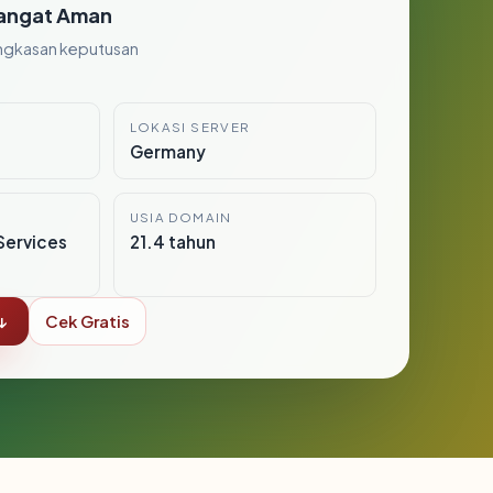
angat Aman
ngkasan keputusan
LOKASI SERVER
8
Germany
USIA DOMAIN
Services
21.4 tahun
↓
Cek Gratis