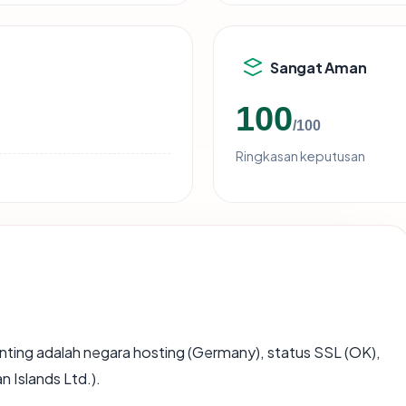
Sangat Aman
100
/100
Ringkasan keputusan
rpenting adalah negara hosting (Germany), status SSL (OK),
 Islands Ltd.).