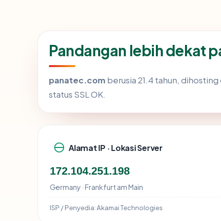
Pandangan lebih dekat 
panatec.com
berusia 21.4 tahun, dihosting
status SSL OK.
Alamat IP · Lokasi Server
172.104.251.198
Germany · Frankfurt am Main
ISP / Penyedia:
Akamai Technologies