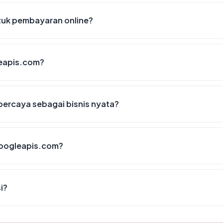
uk pembayaran online?
eapis.com?
ercaya sebagai bisnis nyata?
googleapis.com?
i?