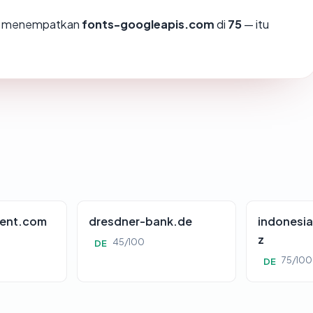
mi menempatkan
fonts-googleapis.com
di
75
— itu
ent.com
dresdner-bank.de
indonesia
z
45/100
DE
75/100
DE