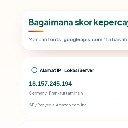
Bagaimana skor keperca
Mencari
fonts-googleapis.com
? Di bawah 
Alamat IP · Lokasi Server
18.157.245.194
Germany · Frankfurt am Main
ISP / Penyedia:
Amazon.com, Inc.