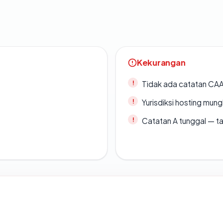
Kekurangan
Tidak ada catatan CA
Yurisdiksi hosting mun
Catatan A tunggal — ta