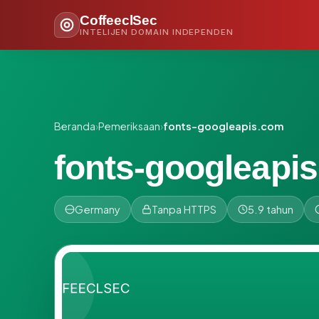
CoffeeclSec
INTELIJEN DOMAIN INDEPENDEN
Beranda
›
Pemeriksaan
›
fonts-googleapis.com
fonts-googleapi
Germany
Tanpa HTTPS
5.9 tahun