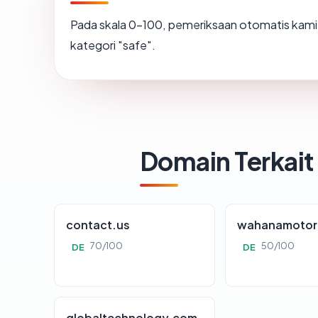
Pada skala 0-100, pemeriksaan otomatis ka
kategori "safe".
Domain Terkait
contact.us
wahanamotor
70/100
50/100
DE
DE
globaltechnology.com