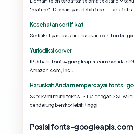
Domain telah terdaftar selama sekitar 5.9 t
"mature". Domain yang lebih tua secara statisti
Kesehatan sertifikat
Sertifikat yang saat ini disajikan oleh
fonts-go
Yurisdiksi server
IP di balik
fonts-googleapis.com
berada di G
Amazon.com, Inc..
Haruskah Anda mempercayai fonts-g
Skor kami murni teknis. Situs dengan SSL valid
cenderung berskor lebih tinggi.
Posisi fonts-googleapis.com