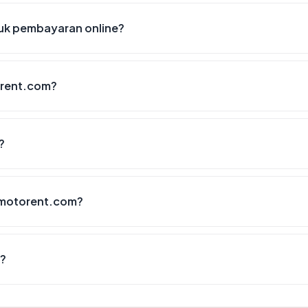
k pembayaran online?
rent.com?
?
motorent.com?
?