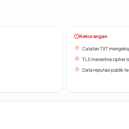
Kekurangan
Catatan TXT mengeksp
TLS menerima cipher 
Data reputasi publik t