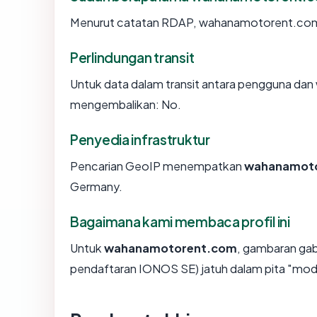
Menurut catatan RDAP, wahanamotorent.com di
Perlindungan transit
Untuk data dalam transit antara pengguna da
mengembalikan: No.
Penyedia infrastruktur
Pencarian GeoIP menempatkan
wahanamot
Germany.
Bagaimana kami membaca profil ini
Untuk
wahanamotorent.com
, gambaran gab
pendaftaran IONOS SE) jatuh dalam pita "mod