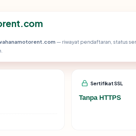
orent.com
wahanamotorent.com
— riwayat pendaftaran, status sert
h.
Sertifikat SSL
Tanpa HTTPS