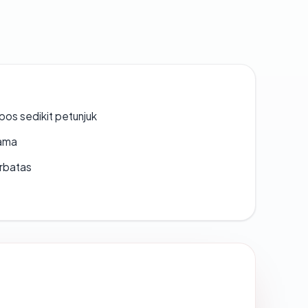
os sedikit petunjuk
lama
erbatas