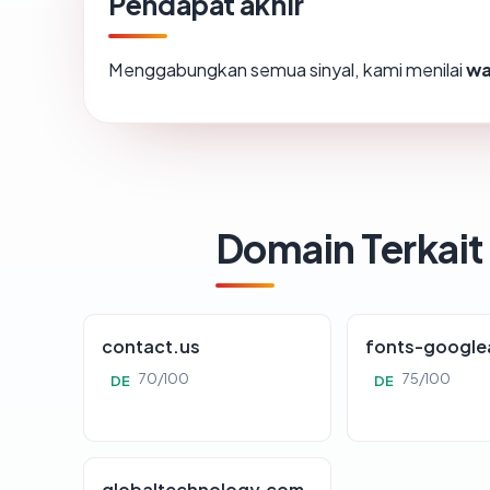
Pendapat akhir
Menggabungkan semua sinyal, kami menilai
wa
Domain Terkait
contact.us
fonts-google
70/100
75/100
DE
DE
globaltechnology.com