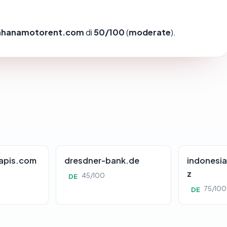
hanamotorent.com
di
50/100
(
moderate
).
apis.com
dresdner-bank.de
indonesia
z
45/100
DE
75/100
DE