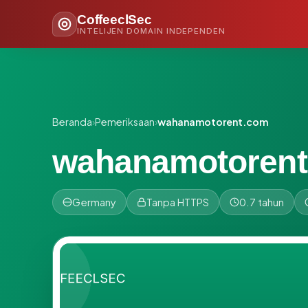
CoffeeclSec
INTELIJEN DOMAIN INDEPENDEN
Beranda
›
Pemeriksaan
›
wahanamotorent.com
wahanamotoren
Germany
Tanpa HTTPS
0.7 tahun