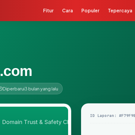
Fitur
Cara
Populer
Tepercaya
t.com
Diperbarui
3 bulan yang lalu
ID Laporan: #F79F9