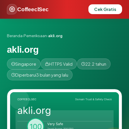
CoffeeclSec
Cek Gratis
Beranda
›
Pemeriksaan
›
akli.org
akli.org
Singapore
HTTPS Valid
22.2 tahun
Diperbarui
3 bulan yang lalu