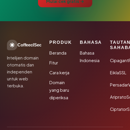
Mulai cek gratis →
PRODUK
BAHASA
TAUTA
CoffeeclSec
SAHAB
Beranda
Bahasa
Intelijen domain
Indonesia
Cipagant
Fitur
otomatis dan
independen
Cara kerja
EiklaSSL
untuk web
Domain
Persadar
terbuka.
yang baru
Ariprato
diperiksa
Ciptator