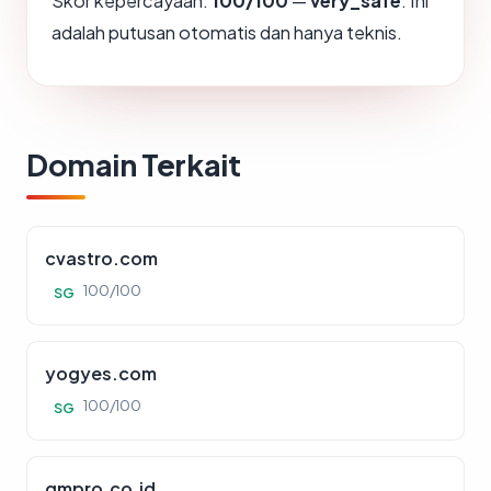
Skor kepercayaan:
100/100
—
very_safe
. Ini
adalah putusan otomatis dan hanya teknis.
Domain Terkait
cvastro.com
100/100
SG
yogyes.com
100/100
SG
gmpro.co.id