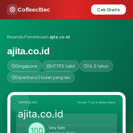
CoffeeclSec
Cek Gratis
Beranda
›
Pemeriksaan
›
ajita.co.id
ajita.co.id
Singapore
HTTPS Valid
16.5 tahun
Diperbarui
3 bulan yang lalu