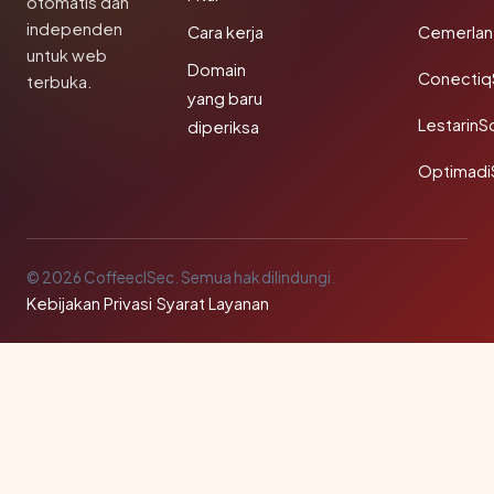
otomatis dan
independen
Cara kerja
Cemerlan
untuk web
Domain
Conectiq
terbuka.
yang baru
LestarinS
diperiksa
Optimadi
© 2026 CoffeeclSec. Semua hak dilindungi.
Kebijakan Privasi
·
Syarat Layanan