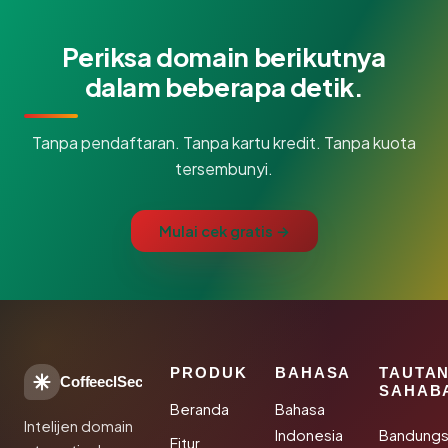
Periksa domain berikutnya
dalam beberapa detik.
Tanpa pendaftaran. Tanpa kartu kredit. Tanpa kuota
tersembunyi.
Mulai cek gratis →
PRODUK
BAHASA
TAUTA
CoffeeclSec
SAHAB
Beranda
Bahasa
Intelijen domain
Indonesia
Bandung
Fitur