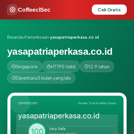
CoffeeclSec
Cek Gratis
Beranda
›
Pemeriksaan
›
yasapatriaperkasa.co.id
yasapatriaperkasa.co.id
Singapore
HTTPS Valid
12.9 tahun
Diperbarui
3 bulan yang lalu