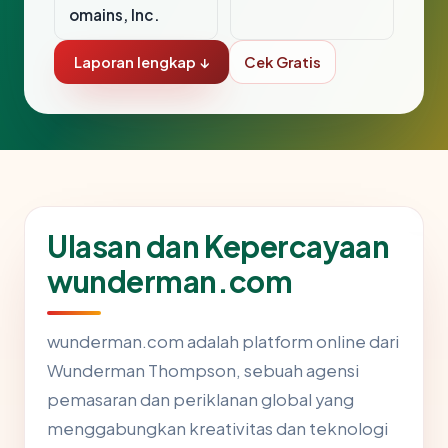
omains, Inc.
Laporan lengkap ↓
Cek Gratis
Ulasan dan Kepercayaan
wunderman.com
wunderman.com adalah platform online dari
Wunderman Thompson, sebuah agensi
pemasaran dan periklanan global yang
menggabungkan kreativitas dan teknologi