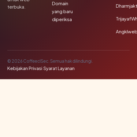
Domain
Dharmjak
terbuka.
yang baru
TrijayafW
diperiksa
Angklwe
© 2026 CoffeeclSec. Semua hak dilindungi.
Kebijakan Privasi
·
Syarat Layanan