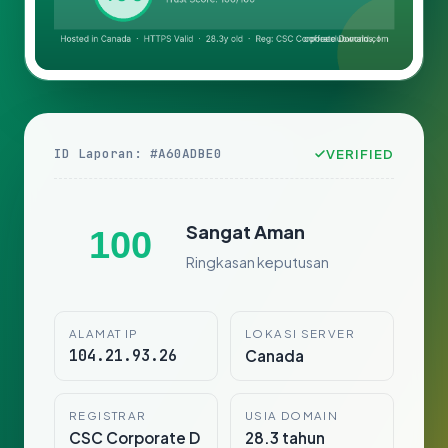
ID Laporan: #A60ADBE0
VERIFIED
Sangat Aman
100
Ringkasan keputusan
ALAMAT IP
LOKASI SERVER
104.21.93.26
Canada
REGISTRAR
USIA DOMAIN
CSC Corporate D
28.3 tahun