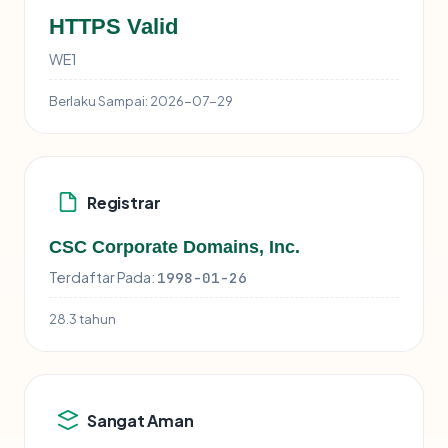
HTTPS Valid
WE1
Berlaku Sampai:
2026-07-29
Registrar
CSC Corporate Domains, Inc.
Terdaftar Pada:
1998-01-26
28.3 tahun
Sangat Aman