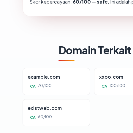
Skor kepercayaan:
60/100
—
safe
. Ini adala
Domain Terkait
example.com
xxoo.com
70/100
100/100
CA
CA
existweb.com
60/100
CA