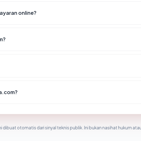
yaran online?
m?
ta.com?
i dibuat otomatis dari sinyal teknis publik. Ini bukan nasihat hukum atau