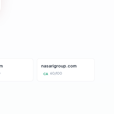
om
nasarigroup.com
0
60/100
CA