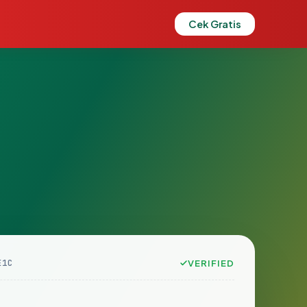
Cek Gratis
E1C
VERIFIED