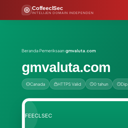
CoffeeclSec
INTELIJEN DOMAIN INDEPENDEN
Beranda
›
Pemeriksaan
›
gmvaluta.com
gmvaluta.com
Canada
HTTPS Valid
0 tahun
Dip