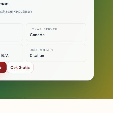
man
ngkasan keputusan
LOKASI SERVER
Canada
USIA DOMAIN
 B.V.
0 tahun
↓
Cek Gratis