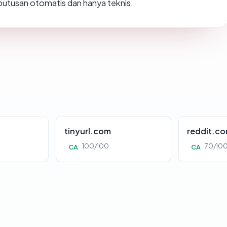
h putusan otomatis dan hanya teknis.
tinyurl.com
reddit.c
100/100
70/10
CA
CA