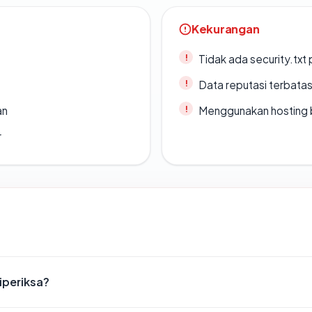
Kekurangan
Tidak ada security.txt 
Data reputasi terbata
an
Menggunakan hosting 
r
iperiksa?