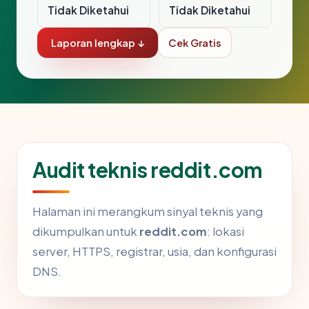
Tidak Diketahui
Tidak Diketahui
Laporan lengkap ↓
Cek Gratis
Audit teknis reddit.com
Halaman ini merangkum sinyal teknis yang
dikumpulkan untuk
reddit.com
: lokasi
server, HTTPS, registrar, usia, dan konfigurasi
DNS.