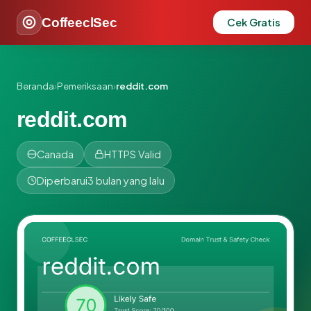
CoffeeclSec
Cek Gratis
Beranda
›
Pemeriksaan
›
reddit.com
reddit.com
Canada
HTTPS Valid
Diperbarui
3 bulan yang lalu