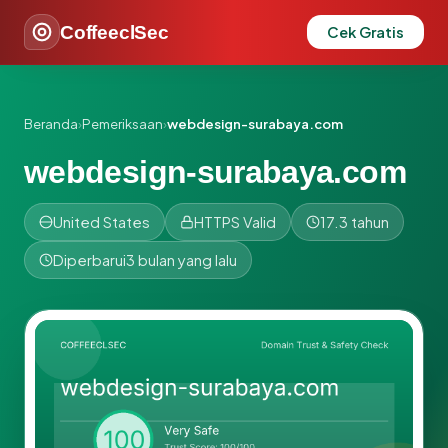
CoffeeclSec
Cek Gratis
Beranda
›
Pemeriksaan
›
webdesign-surabaya.com
webdesign-surabaya.com
United States
HTTPS Valid
17.3 tahun
Diperbarui
3 bulan yang lalu