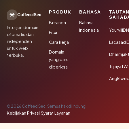
PRODUK
BAHASA
TAUTA
CoffeeclSec
SAHAB
Beranda
Bahasa
Intelijen domain
Indonesia
YourvillD
Fitur
otomatis dan
independen
Cara kerja
Lacasadi
untuk web
Domain
Dharmjak
terbuka.
yang baru
TrijayafW
diperiksa
Angklwe
© 2026 CoffeeclSec. Semua hak dilindungi.
Kebijakan Privasi
·
Syarat Layanan