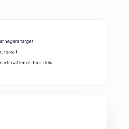
uar negara target
t terkait
ertifikat lemah terdeteksi