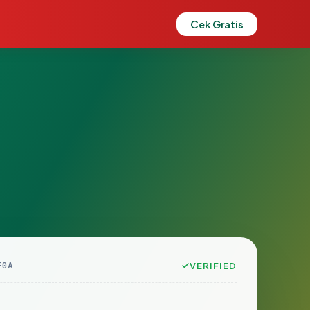
Cek Gratis
F0A
VERIFIED