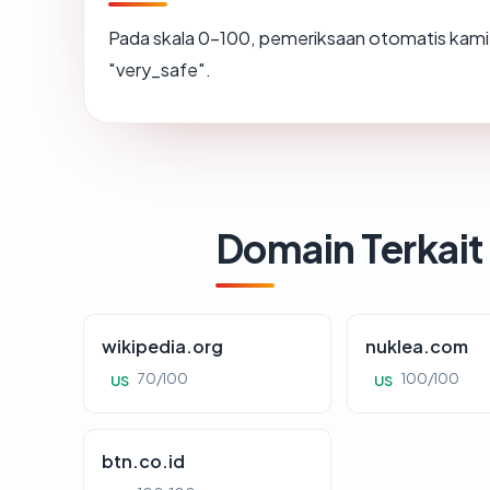
Pada skala 0-100, pemeriksaan otomatis ka
"very_safe".
Domain Terkait
wikipedia.org
nuklea.com
70/100
100/100
US
US
btn.co.id