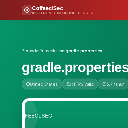
CoffeeclSec
INTELIJEN DOMAIN INDEPENDEN
Beranda
›
Pemeriksaan
›
gradle.properties
gradle.propertie
United States
HTTPS Valid
3.7 tahun