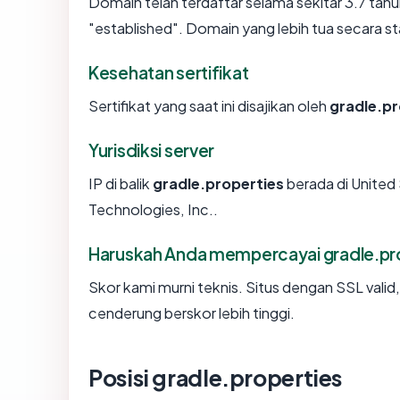
Domain telah terdaftar selama sekitar 3.7 t
"established". Domain yang lebih tua secara sta
Kesehatan sertifikat
Sertifikat yang saat ini disajikan oleh
gradle.pr
Yurisdiksi server
IP di balik
gradle.properties
berada di United 
Technologies, Inc..
Haruskah Anda mempercayai gradle.pr
Skor kami murni teknis. Situs dengan SSL valid
cenderung berskor lebih tinggi.
Posisi gradle.properties