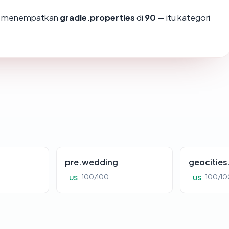
mi menempatkan
gradle.properties
di
90
— itu kategori
pre.wedding
geocitie
100/100
100/10
US
US