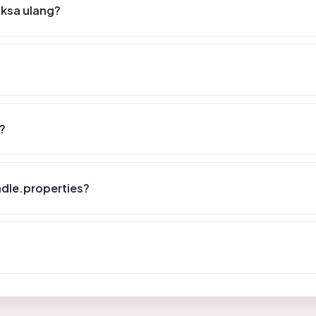
iksa ulang?
?
dle.properties?