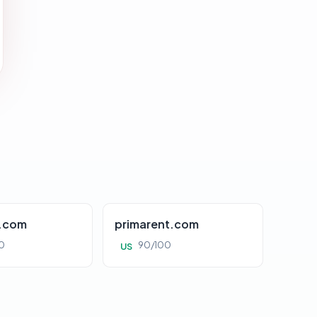
s.com
primarent.com
0
90/100
US