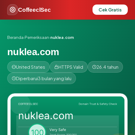
CoffeeclSec
Cek Gratis
Beranda
›
Pemeriksaan
›
nuklea.com
nuklea.com
United States
HTTPS Valid
26.4 tahun
Diperbarui
3 bulan yang lalu