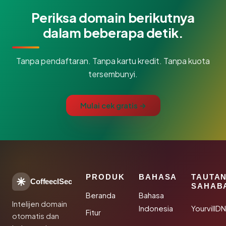
Periksa domain berikutnya
dalam beberapa detik.
Tanpa pendaftaran. Tanpa kartu kredit. Tanpa kuota
tersembunyi.
Mulai cek gratis →
PRODUK
BAHASA
TAUTA
CoffeeclSec
SAHAB
Beranda
Bahasa
Intelijen domain
Indonesia
YourvillD
Fitur
otomatis dan