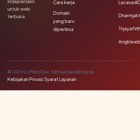
independen
Cara kerja
Lacasadi
untuk web
Domain
Dharmjak
terbuka.
yang baru
TrijayafW
diperiksa
Angklwe
© 2026 CoffeeclSec. Semua hak dilindungi.
Kebijakan Privasi
·
Syarat Layanan