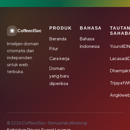
PRODUK
BAHASA
TAUTA
CoffeeclSec
SAHAB
Beranda
Bahasa
Intelijen domain
Indonesia
YourvillD
Fitur
otomatis dan
independen
Cara kerja
Lacasadi
untuk web
Domain
Dharmjak
terbuka.
yang baru
TrijayafW
diperiksa
Angklwe
© 2026 CoffeeclSec. Semua hak dilindungi.
Kebijakan Privasi
·
Syarat Layanan