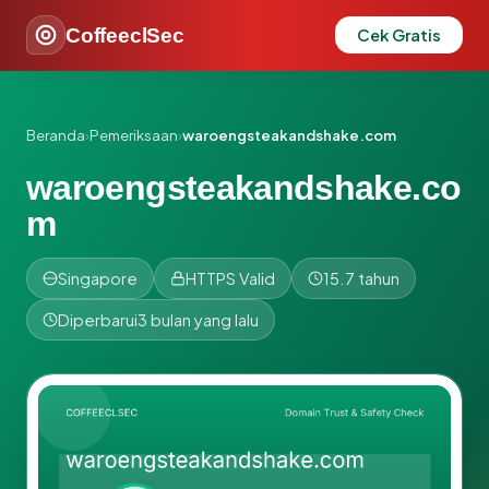
CoffeeclSec
Cek Gratis
Beranda
›
Pemeriksaan
›
waroengsteakandshake.com
waroengsteakandshake.co
m
Singapore
HTTPS Valid
15.7 tahun
Diperbarui
3 bulan yang lalu