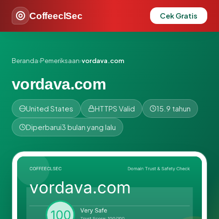
CoffeeclSec
Cek Gratis
Beranda
›
Pemeriksaan
›
vordava.com
vordava.com
United States
HTTPS Valid
15.9 tahun
Diperbarui
3 bulan yang lalu