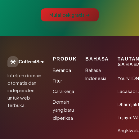
Mulai cek gratis →
PRODUK
BAHASA
TAUTA
CoffeeclSec
SAHAB
Beranda
Bahasa
Intelijen domain
Indonesia
YourvillD
Fitur
otomatis dan
independen
Cara kerja
Lacasadi
untuk web
Domain
Dharmjak
terbuka.
yang baru
TrijayafW
diperiksa
Angklwe