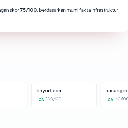
gan skor
75/100
, berdasarkan murni fakta infrastruktur
tinyurl.com
nasarigr
100/100
60/10
CA
CA