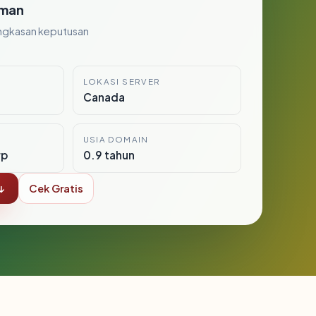
man
ngkasan keputusan
LOKASI SERVER
Canada
USIA DOMAIN
rp
0.9 tahun
↓
Cek Gratis