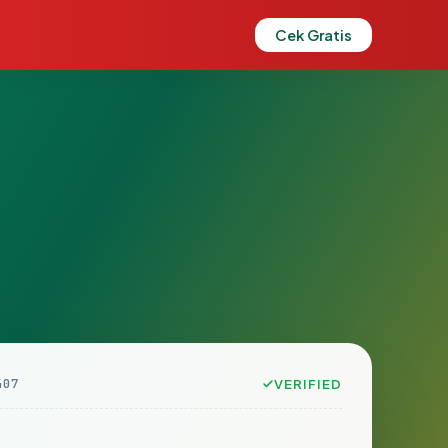
Cek Gratis
407
VERIFIED