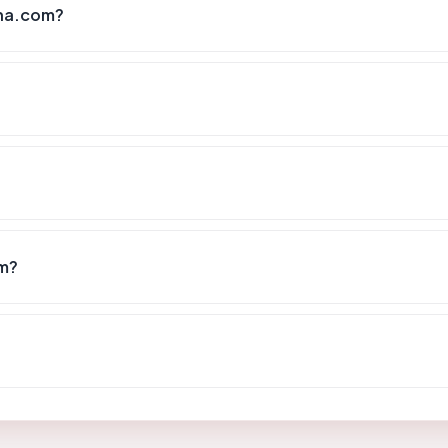
na.com?
m?