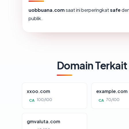
uobbuana.com
saat ini berperingkat
safe
den
publik.
Domain Terkait
xxoo.com
example.com
100/100
70/100
CA
CA
gmvaluta.com