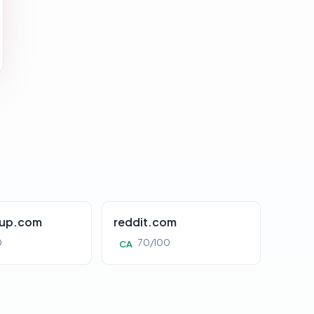
oup.com
reddit.com
0
70/100
CA