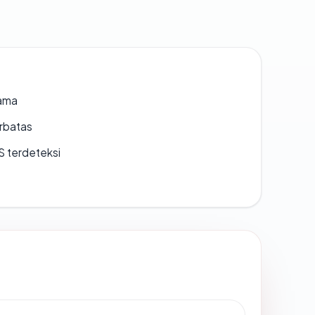
lama
erbatas
S terdeteksi