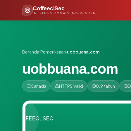
CoffeeclSec
INTELIJEN DOMAIN INDEPENDEN
Beranda
›
Pemeriksaan
›
uobbuana.com
uobbuana.com
Canada
HTTPS Valid
0.9 tahun
D