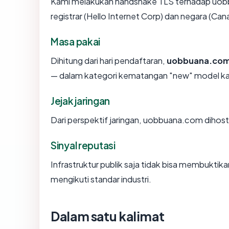
Kami melakukan handshake TLS terhadap uo
registrar (Hello Internet Corp) dan negara (Ca
Masa pakai
Dihitung dari hari pendaftaran,
uobbuana.co
— dalam kategori kematangan "new" model k
Jejak jaringan
Dari perspektif jaringan, uobbuana.com dihosti
Sinyal reputasi
Infrastruktur publik saja tidak bisa membukti
mengikuti standar industri.
Dalam satu kalimat