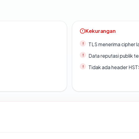
Kekurangan
TLS menerima cipher 
Data reputasi publik t
Tidak ada header HST