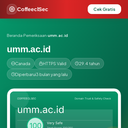
CoffeeclSec
Cek Gratis
Beranda
›
Pemeriksaan
›
umm.ac.id
umm.ac.id
Canada
HTTPS Valid
29.4 tahun
Diperbarui
3 bulan yang lalu