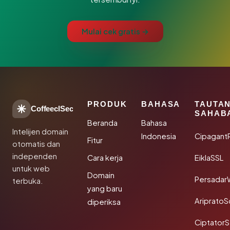
Mulai cek gratis →
PRODUK
BAHASA
TAUTA
CoffeeclSec
SAHAB
Beranda
Bahasa
Intelijen domain
Indonesia
Cipagant
Fitur
otomatis dan
independen
Cara kerja
EiklaSSL
untuk web
Domain
Persadar
terbuka.
yang baru
Ariprato
diperiksa
Ciptator