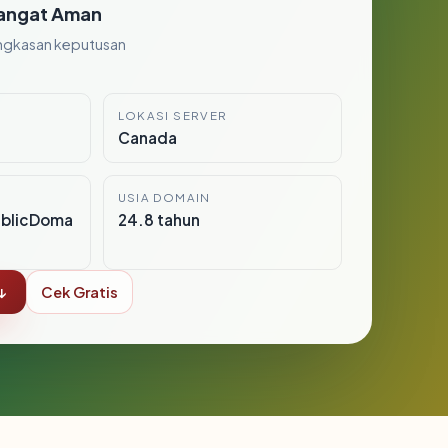
angat Aman
ngkasan keputusan
LOKASI SERVER
2
Canada
USIA DOMAIN
ublicDoma
24.8 tahun
↓
Cek Gratis