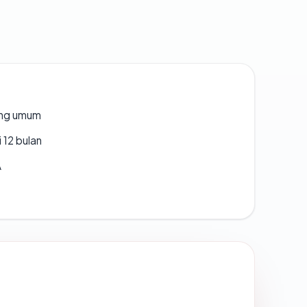
rang umum
 12 bulan
A