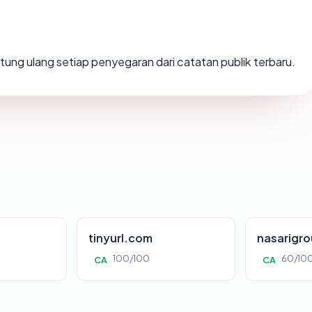
ihitung ulang setiap penyegaran dari catatan publik terbaru.
tinyurl.com
nasarigr
100/100
60/10
CA
CA