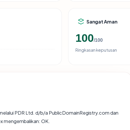
Sangat Aman
100
/100
Ringkasan keputusan
melalui PDR Ltd. d/b/a PublicDomainRegistry.com dan
apex mengembalikan: OK.