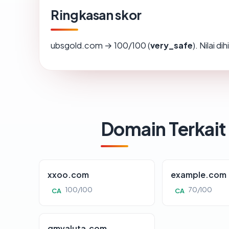
Ringkasan skor
ubsgold.com → 100/100 (
very_safe
). Nilai d
Domain Terkait
xxoo.com
example.com
100/100
70/100
CA
CA
gmvaluta.com