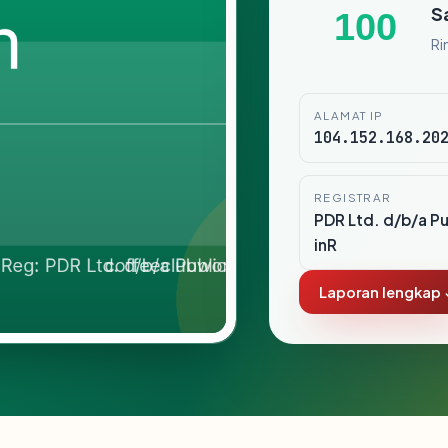
S
100
Ri
ALAMAT IP
104.152.168.20
REGISTRAR
PDR Ltd. d/b/a P
inR
Laporan lengkap 