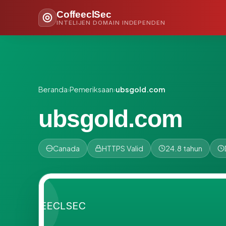
CoffeeclSec
INTELIJEN DOMAIN INDEPENDEN
Beranda
›
Pemeriksaan
›
ubsgold.com
ubsgold.com
Canada
HTTPS Valid
24.8 tahun