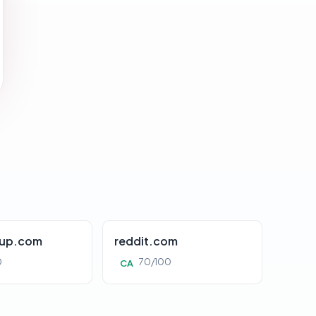
oup.com
reddit.com
0
70/100
CA