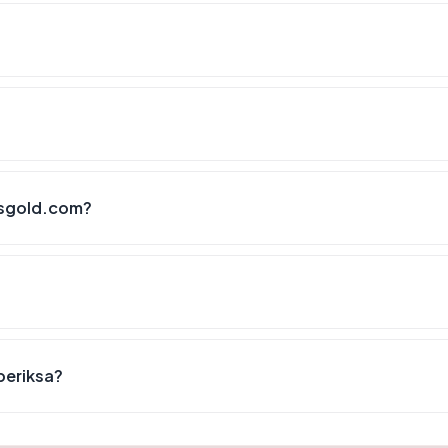
bsgold.com?
periksa?