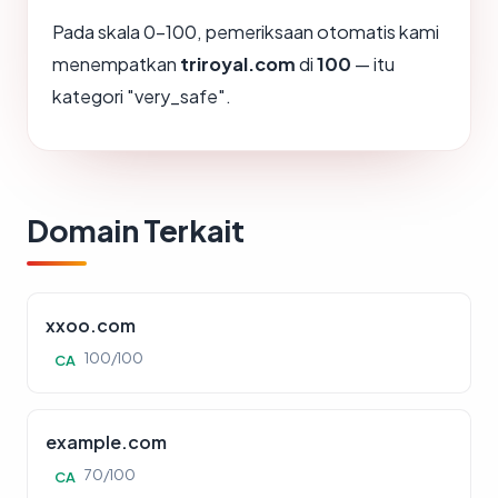
Pada skala 0-100, pemeriksaan otomatis kami
menempatkan
triroyal.com
di
100
— itu
kategori "very_safe".
Domain Terkait
xxoo.com
100/100
CA
example.com
70/100
CA