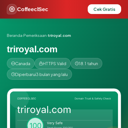
CoffeeclSec
Cek Gratis
Beranda
›
Pemeriksaan
›
triroyal.com
triroyal.com
Canada
HTTPS Valid
18.1 tahun
Diperbarui
3 bulan yang lalu