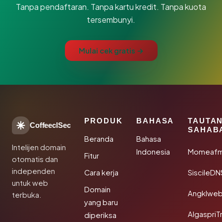
Tanpa pendaftaran. Tanpa kartu kredit. Tanpa kuota
tersembunyi.
Mulai cek gratis →
PRODUK
BAHASA
TAUTA
CoffeeclSec
SAHAB
Beranda
Bahasa
Intelijen domain
Indonesia
Momeafm
Fitur
otomatis dan
independen
Cara kerja
SiscileDN
untuk web
Domain
Angklwe
terbuka.
yang baru
AlgaspriT
diperiksa