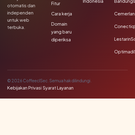
Indonesia
Bandung
Fitur
otomatis dan
independen
Cara kerja
Cemerlan
untuk web
Domain
Conectiq
terbuka.
yang baru
LestarinS
diperiksa
Optimadi
© 2026 CoffeeclSec. Semua hak dilindungi.
Kebijakan Privasi
·
Syarat Layanan