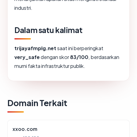
industri.
Dalam satu kalimat
trijayafmplg.net
saat ini berperingkat
very_safe
dengan skor
83/100
, berdasarkan
murni fakta infrastruktur publik.
Domain Terkait
xxoo.com