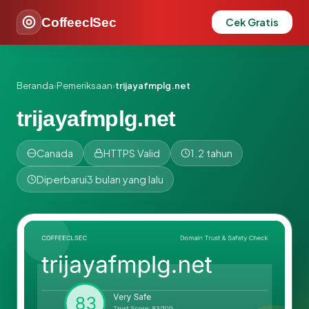
CoffeeclSec
Cek Gratis
Beranda
›
Pemeriksaan
›
trijayafmplg.net
trijayafmplg.net
Canada
HTTPS Valid
1.2 tahun
Diperbarui
3 bulan yang lalu