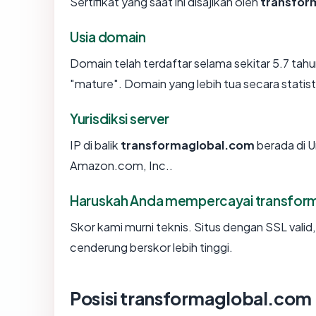
Sertifikat yang saat ini disajikan oleh
transfor
Usia domain
Domain telah terdaftar selama sekitar 5.7 t
"mature". Domain yang lebih tua secara statisti
Yurisdiksi server
IP di balik
transformaglobal.com
berada di U
Amazon.com, Inc..
Haruskah Anda mempercayai transfor
Skor kami murni teknis. Situs dengan SSL valid
cenderung berskor lebih tinggi.
Posisi transformaglobal.com