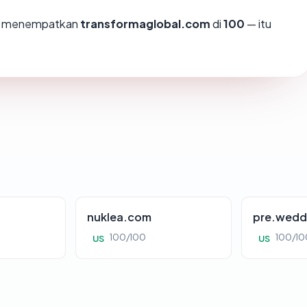
mi menempatkan
transformaglobal.com
di
100
— itu
nuklea.com
pre.wedd
100/100
100/10
US
US