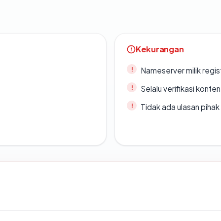
Kekurangan
Nameserver milik regi
Selalu verifikasi kont
Tidak ada ulasan piha