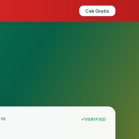
Cek Gratis
E98
VERIFIED