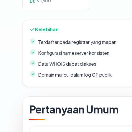
90/100
US
Kelebihan
Terdaftar pada registrar yang mapan
Konfigurasi nameserver konsisten
Data WHOIS dapat diakses
Domain muncul dalam log CT publik
Pertanyaan Umum