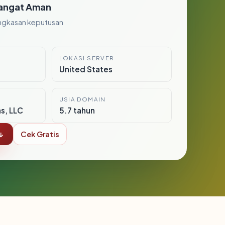
angat Aman
ngkasan keputusan
LOKASI SERVER
United States
USIA DOMAIN
s, LLC
5.7 tahun
↓
Cek Gratis