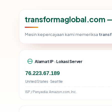
transformaglobal.com — 
Mesin kepercayaan kami memeriksa
trans
Alamat IP · Lokasi Server
76.223.67.189
United States · Seattle
ISP / Penyedia:
Amazon.com, Inc.