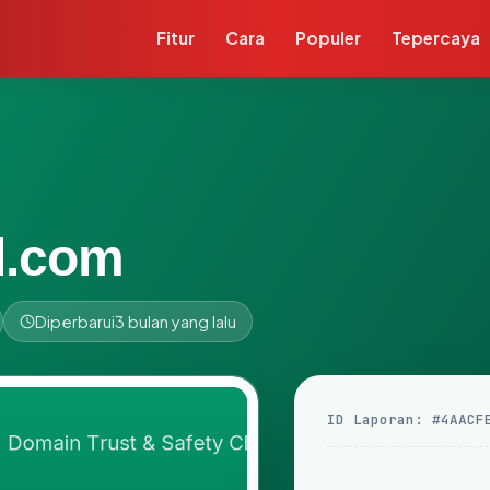
Fitur
Cara
Populer
Tepercaya
l.com
Diperbarui
3 bulan yang lalu
ID Laporan: #4AACF