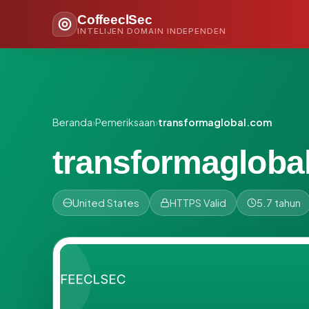
CoffeeclSec
INTELIJEN DOMAIN INDEPENDEN
Beranda
›
Pemeriksaan
›
transformaglobal.com
transformagloba
United States
HTTPS Valid
5.7 tahun