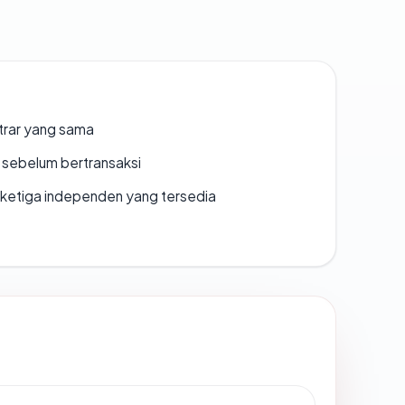
strar yang sama
en sebelum bertransaksi
k ketiga independen yang tersedia