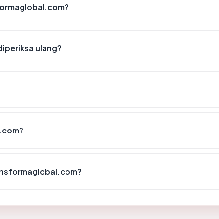
sformaglobal.com?
iperiksa ulang?
l.com?
ansformaglobal.com?