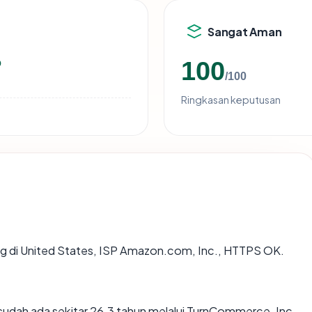
Sangat Aman
o
100
/100
Ringkasan keputusan
ing di United States, ISP Amazon.com, Inc., HTTPS OK.
sudah ada sekitar 26.3 tahun melalui TurnCommerce, Inc.