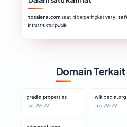
Dalam satu kalimat
tosalena.com
saat ini berperingkat
very_saf
infrastruktur publik.
Domain Terkait
gradle.properties
wikipedia.org
90/100
70/100
US
US
primarent.com