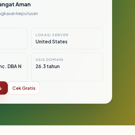
angat Aman
ngkasan keputusan
LOKASI SERVER
United States
USIA DOMAIN
nc. DBA N
26.3 tahun
↓
Cek Gratis