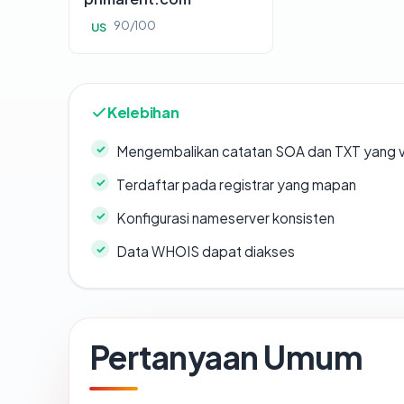
90/100
US
Kelebihan
Mengembalikan catatan SOA dan TXT yang v
Terdaftar pada registrar yang mapan
Konfigurasi nameserver konsisten
Data WHOIS dapat diakses
Pertanyaan Umum