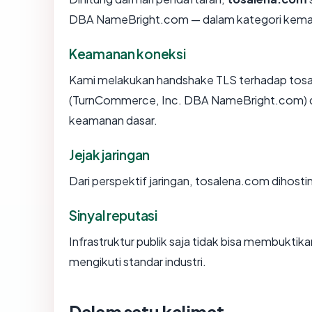
DBA NameBright.com — dalam kategori kema
Keamanan koneksi
Kami melakukan handshake TLS terhadap tosa
(TurnCommerce, Inc. DBA NameBright.com) dan
keamanan dasar.
Jejak jaringan
Dari perspektif jaringan, tosalena.com dihosti
Sinyal reputasi
Infrastruktur publik saja tidak bisa membukti
mengikuti standar industri.