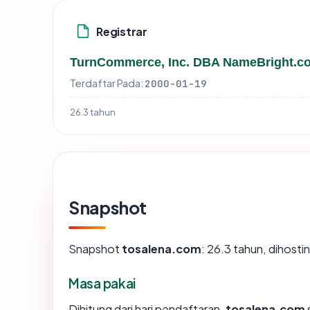
Registrar
TurnCommerce, Inc. DBA NameBright.c
Terdaftar Pada:
2000-01-19
26.3 tahun
Snapshot
Snapshot
tosalena.com
: 26.3 tahun, dihost
Masa pakai
Dihitung dari hari pendaftaran,
tosalena.com