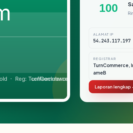
S
100
Ri
ALAMAT IP
54.243.117.197
REGISTRAR
TurnCommerce, I
ameB
Laporan lengkap 