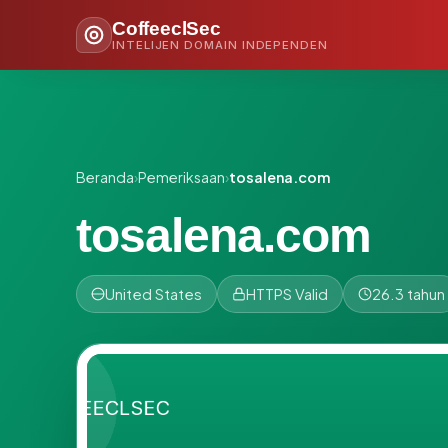
CoffeeclSec
INTELIJEN DOMAIN INDEPENDEN
Beranda
›
Pemeriksaan
›
tosalena.com
tosalena.com
United States
HTTPS Valid
26.3 tahun