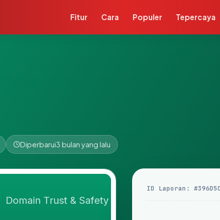
Fitur
Cara
Populer
Tepercaya
Diperbarui
3 bulan yang lalu
ID Laporan: #396D5