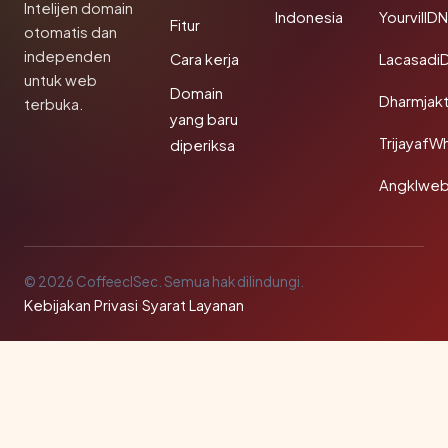
Intelijen domain
Indonesia
YourvillD
Fitur
otomatis dan
independen
Cara kerja
Lacasadi
untuk web
Domain
Dharmjak
terbuka.
yang baru
TrijayafW
diperiksa
Angklwe
© 2026 CoffeeclSec. Semua hak dilindungi.
Kebijakan Privasi
·
Syarat Layanan