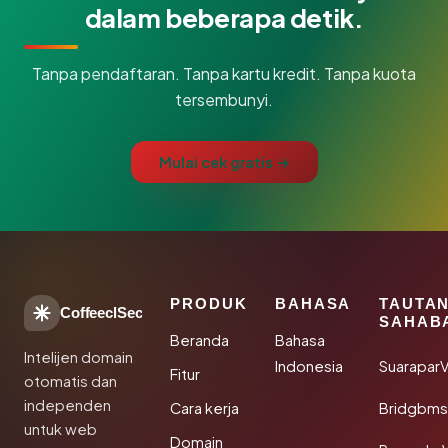
dalam beberapa detik.
Tanpa pendaftaran. Tanpa kartu kredit. Tanpa kuota
tersembunyi.
Mulai cek gratis →
PRODUK
BAHASA
TAUTA
CoffeeclSec
SAHAB
Beranda
Bahasa
Intelijen domain
Indonesia
SuaraparV
Fitur
otomatis dan
independen
Cara kerja
Bridgbms
untuk web
Domain