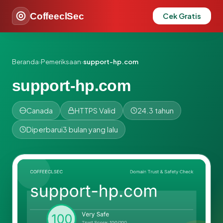
CoffeeclSec
Cek Gratis
Beranda
›
Pemeriksaan
›
support-hp.com
support-hp.com
Canada
HTTPS Valid
24.3 tahun
Diperbarui
3 bulan yang lalu