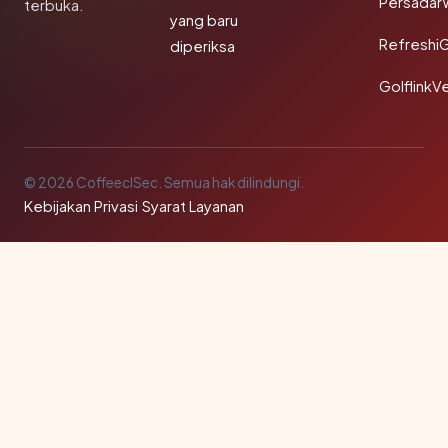
Persadar
terbuka.
yang baru
Refreshi
diperiksa
GolflinkVe
© 2026 CoffeeclSec. Semua hak dilindungi.
Kebijakan Privasi
·
Syarat Layanan