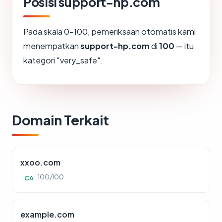
Posisi support-hp.com
Pada skala 0-100, pemeriksaan otomatis kami
menempatkan
support-hp.com
di
100
— itu
kategori "very_safe".
Domain Terkait
xxoo.com
100/100
CA
example.com