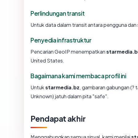
Perlindungan transit
Untuk data dalam transit antara pengguna dan
Penyedia infrastruktur
Pencarian GeoIP menempatkan
starmedia.b
United States.
Bagaimana kami membaca profil ini
Untuk
starmedia.bz
, gambaran gabungan (? t
Unknown) jatuh dalam pita "safe".
Pendapat akhir
Menggabungkan semua sinyal, kami menilai
st