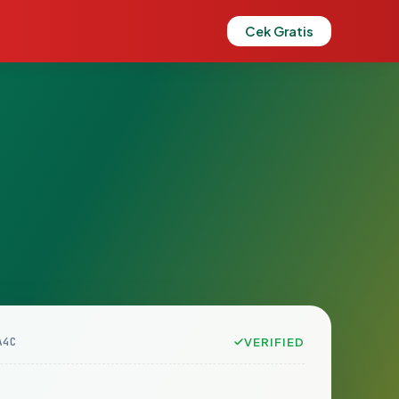
Cek Gratis
A4C
VERIFIED