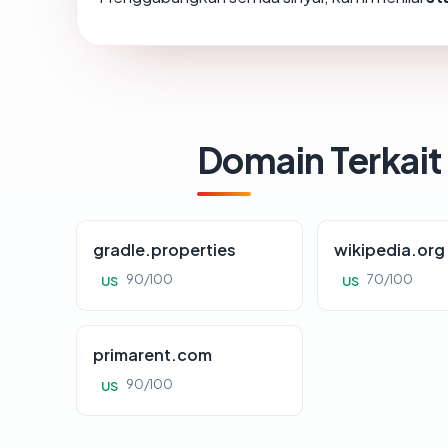
Domain Terkait
gradle.properties
wikipedia.org
90/100
70/100
US
US
primarent.com
90/100
US