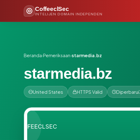
CoffeeclSec
INTELIJEN DOMAIN INDEPENDEN
Beranda
›
Pemeriksaan
›
starmedia.bz
starmedia.bz
United States
HTTPS Valid
Diperbarui