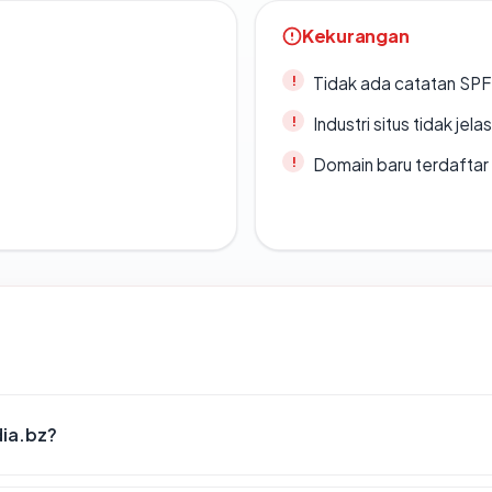
Kekurangan
Tidak ada catatan SP
Industri situs tidak jelas
Domain baru terdaftar
dia.bz?