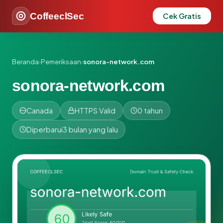
CoffeeclSec
Cek Gratis
Beranda
›
Pemeriksaan
›
sonora-network.com
sonora-network.com
Canada
HTTPS Valid
0 tahun
Diperbarui
3 bulan yang lalu