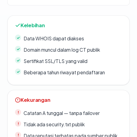
Kelebihan
Data WHOIS dapat diakses
Domain muncul dalam log CT publik
Sertifikat SSL/TLS yang valid
Beberapa tahun riwayat pendaftaran
Kekurangan
Catatan A tunggal — tanpa failover
Tidak ada security.txt publik
Data reputasi terbatas pada sumber publik