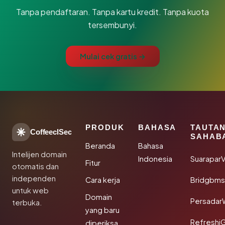
Tanpa pendaftaran. Tanpa kartu kredit. Tanpa kuota
tersembunyi.
Mulai cek gratis →
PRODUK
BAHASA
TAUTA
CoffeeclSec
SAHAB
Beranda
Bahasa
Intelijen domain
Indonesia
SuaraparV
Fitur
otomatis dan
independen
Cara kerja
Bridgbms
untuk web
Domain
Persadar
terbuka.
yang baru
Refreshi
diperiksa