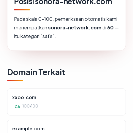
Posisi sonora-network.com
Pada skala 0-100, pemeriksaan otomatis kami
menempatkan
sonora-network.com
di
60
—
itu kategori "safe".
Domain Terkait
xxoo.com
100/100
CA
example.com