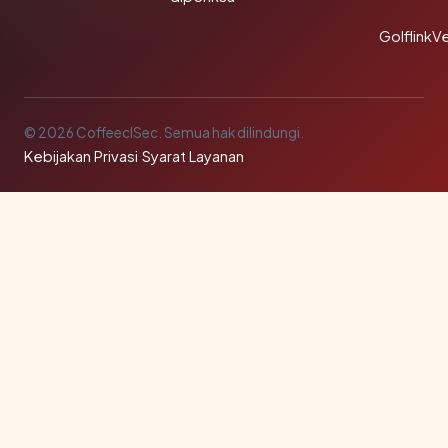
GolflinkVe
© 2026 CoffeeclSec. Semua hak dilindungi.
Kebijakan Privasi
·
Syarat Layanan