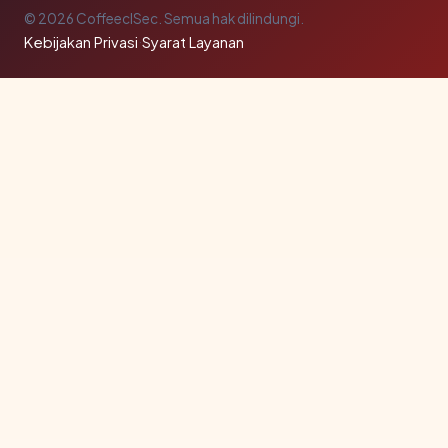
© 2026 CoffeeclSec. Semua hak dilindungi.
Kebijakan Privasi
·
Syarat Layanan