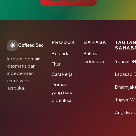
PRODUK
BAHASA
TAUTA
CoffeeclSec
SAHAB
Beranda
Bahasa
Intelijen domain
Indonesia
YourvillD
Fitur
otomatis dan
independen
Cara kerja
Lacasadi
untuk web
Domain
Dharmjak
terbuka.
yang baru
TrijayafW
diperiksa
Angklwe