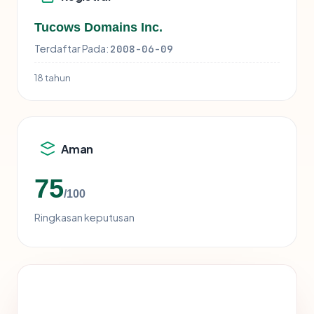
Tucows Domains Inc.
Terdaftar Pada:
2008-06-09
18 tahun
Aman
75
/100
Ringkasan keputusan