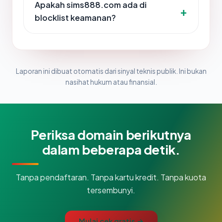
Apakah sims888.com ada di
blocklist keamanan?
Laporan ini dibuat otomatis dari sinyal teknis publik. Ini bukan
nasihat hukum atau finansial.
Periksa domain berikutnya
dalam beberapa detik.
Tanpa pendaftaran. Tanpa kartu kredit. Tanpa kuota
tersembunyi.
Mulai cek gratis →