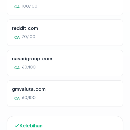
100/100
CA
reddit.com
70/100
CA
nasarigroup.com
60/100
CA
gmvaluta.com
60/100
CA
Kelebihan