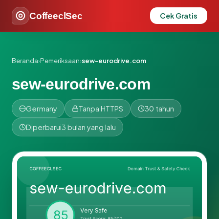
CoffeeclSec
Cek Gratis
Beranda
›
Pemeriksaan
›
sew-eurodrive.com
sew-eurodrive.com
Germany
Tanpa HTTPS
30 tahun
Diperbarui
3 bulan yang lalu