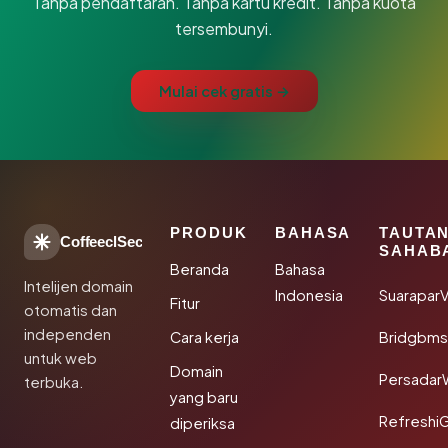
Tanpa pendaftaran. Tanpa kartu kredit. Tanpa kuota
tersembunyi.
Mulai cek gratis →
PRODUK
BAHASA
TAUTA
CoffeeclSec
SAHAB
Beranda
Bahasa
Intelijen domain
Indonesia
SuaraparV
Fitur
otomatis dan
independen
Cara kerja
Bridgbms
untuk web
Domain
Persadar
terbuka.
yang baru
Refreshi
diperiksa