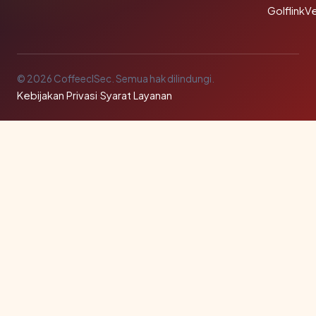
GolflinkVe
© 2026 CoffeeclSec. Semua hak dilindungi.
Kebijakan Privasi
·
Syarat Layanan