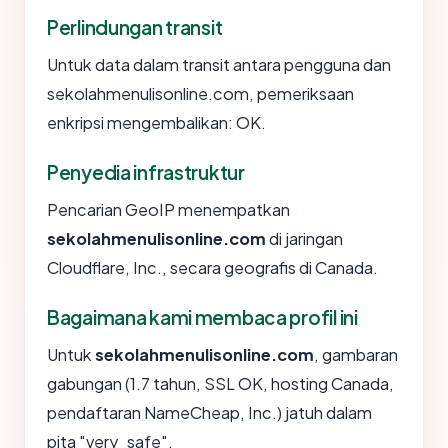
Perlindungan transit
Untuk data dalam transit antara pengguna dan
sekolahmenulisonline.com, pemeriksaan
enkripsi mengembalikan: OK.
Penyedia infrastruktur
Pencarian GeoIP menempatkan
sekolahmenulisonline.com
di jaringan
Cloudflare, Inc., secara geografis di Canada.
Bagaimana kami membaca profil ini
Untuk
sekolahmenulisonline.com
, gambaran
gabungan (1.7 tahun, SSL OK, hosting Canada,
pendaftaran NameCheap, Inc.) jatuh dalam
pita "very_safe".