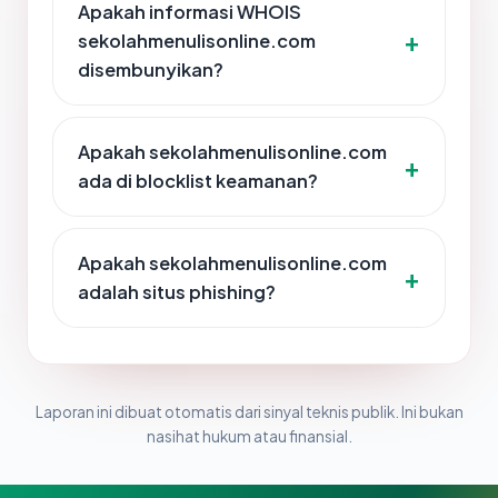
Apakah informasi WHOIS
sekolahmenulisonline.com
disembunyikan?
Apakah sekolahmenulisonline.com
ada di blocklist keamanan?
Apakah sekolahmenulisonline.com
adalah situs phishing?
Laporan ini dibuat otomatis dari sinyal teknis publik. Ini bukan
nasihat hukum atau finansial.